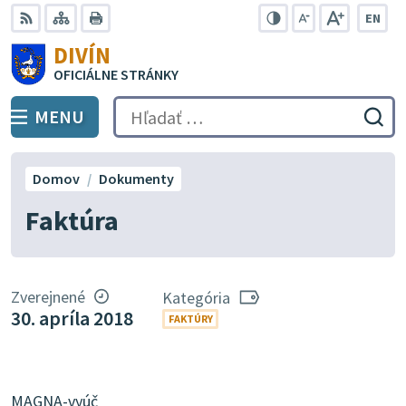
Preskočiť
EN
na
Swit
RSS
Mapa
Tlačiť
Zvýšiť
Zmenšiť
Zväčšiť
DIVÍN
lang
kontrast
veľkosť
veľkosť
obsah
OFICIÁLNE STRÁNKY
to
písma
písma
Engli
MENU
PREPNÚŤ
Hľadať:
Odo
vyh
for
Domov
Dokumenty
Faktúra
Zverejnené
Kategória
30. apríla 2018
FAKTÚRY
MAGNA-vyúč