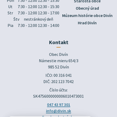
Pon
7:30 - 12:00 12:30 - 15:30
Starosta obce
Ut
7:30 - 12:00 12:30 - 15:30
Obecný úrad
Str
7:30 - 12:00 12:30 - 17:00
Múzeum histórie obce Divín
Štv
nestránkový deň
Hrad Divín
Pia
7:30 - 12:00 12:30 - 14:00
Kontakt
Obec Divín

Námestie mieru 654/3

985 52 Divín
IČO: 00 316 041
DIČ: 202 123 7042
Číslo účtu:
SK4756000000006010473001
047 43 97 301
info@divin.sk
Facebook stránka