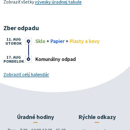
Zobraziť všetky
vývesky úradnej tabule
Zber odpadu
11. AUG
Sklo
+
Papier
+
Plasty a kovy
UTOROK
17. AUG
Komunálny odpad
PONDELOK
Zobraziť celý kalendár
Úradné hodiny
Rýchle odkazy