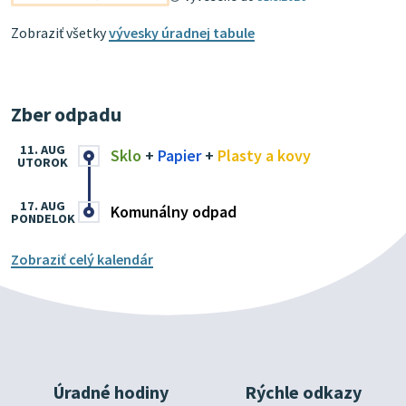
Zobraziť všetky
vývesky úradnej tabule
Zber odpadu
11. AUG
Sklo
+
Papier
+
Plasty a kovy
UTOROK
17. AUG
Komunálny odpad
PONDELOK
Zobraziť celý kalendár
Úradné hodiny
Rýchle odkazy