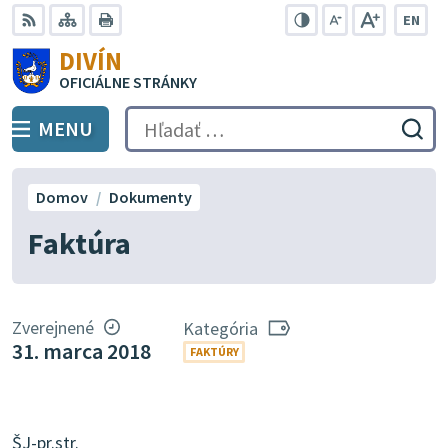
Preskočiť
EN
na
Swit
RSS
Mapa
Tlačiť
Zvýšiť
Zmenšiť
Zväčšiť
DIVÍN
lang
kontrast
veľkosť
veľkosť
obsah
OFICIÁLNE STRÁNKY
to
písma
písma
Engli
MENU
PREPNÚŤ
Hľadať:
Odo
vyh
for
Domov
Dokumenty
Faktúra
Zverejnené
Kategória
31. marca 2018
FAKTÚRY
ŠJ-pr.str.