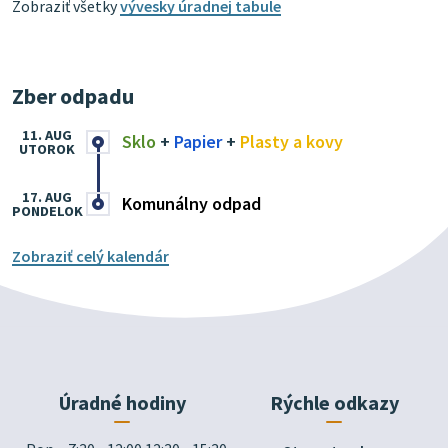
Zobraziť všetky
vývesky úradnej tabule
Zber odpadu
11. AUG
Sklo
+
Papier
+
Plasty a kovy
UTOROK
17. AUG
Komunálny odpad
PONDELOK
Zobraziť celý kalendár
Úradné hodiny
Rýchle odkazy