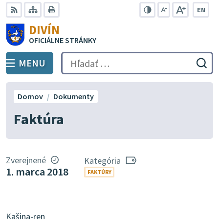
Preskočiť
EN
na
Swit
RSS
Mapa
Tlačiť
Zvýšiť
Zmenšiť
Zväčšiť
DIVÍN
lang
kontrast
veľkosť
veľkosť
obsah
OFICIÁLNE STRÁNKY
to
písma
písma
Engli
MENU
PREPNÚŤ
Hľadať:
Odo
vyh
for
Domov
Dokumenty
Faktúra
Zverejnené
Kategória
1. marca 2018
FAKTÚRY
Kašina-ren