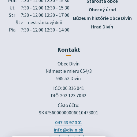
Pon
7:30 - 12:00 12:30 - 15:30
Starosta obce
Ut
7:30 - 12:00 12:30 - 15:30
Obecný úrad
Str
7:30 - 12:00 12:30 - 17:00
Múzeum histórie obce Divín
Štv
nestránkový deň
Hrad Divín
Pia
7:30 - 12:00 12:30 - 14:00
Kontakt
Obec Divín

Námestie mieru 654/3

985 52 Divín
IČO: 00 316 041
DIČ: 202 123 7042
Číslo účtu:
SK4756000000006010473001
047 43 97 301
info@divin.sk
Facebook stránka