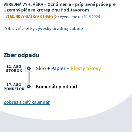
VEREJNÁ VYHLÁŠKA – Oznámenie – prípravné práce pre
Územný plán mikroregiónu Pod Javorom
Vyvesené do
31.8.2026
VEREJNÉ VYHLÁŠKY A OZNAMY
Zobraziť všetky
vývesky úradnej tabule
Zber odpadu
11. AUG
Sklo
+
Papier
+
Plasty a kovy
UTOROK
17. AUG
Komunálny odpad
PONDELOK
Zobraziť celý kalendár