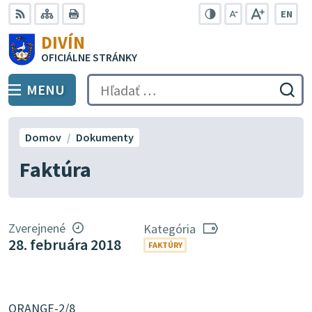
Preskočiť
EN
na
Swit
RSS
Mapa
Tlačiť
Zvýšiť
Zmenšiť
Zväčšiť
DIVÍN
lang
kontrast
veľkosť
veľkosť
obsah
OFICIÁLNE STRÁNKY
to
písma
písma
Engli
MENU
PREPNÚŤ
Hľadať:
Odo
vyh
for
Domov
Dokumenty
Faktúra
Zverejnené
Kategória
28. februára 2018
FAKTÚRY
ORANGE-2/8