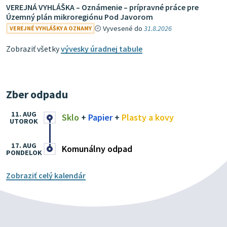
VEREJNÁ VYHLÁŠKA – Oznámenie – prípravné práce pre
Územný plán mikroregiónu Pod Javorom
Vyvesené do
31.8.2026
VEREJNÉ VYHLÁŠKY A OZNAMY
Zobraziť všetky
vývesky úradnej tabule
Zber odpadu
11. AUG
Sklo
+
Papier
+
Plasty a kovy
UTOROK
17. AUG
Komunálny odpad
PONDELOK
Zobraziť celý kalendár