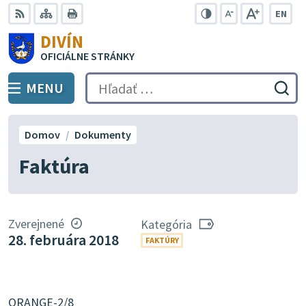
Preskočiť
EN
na
Swit
RSS
Mapa
Tlačiť
Zvýšiť
Zmenšiť
Zväčšiť
DIVÍN
lang
kontrast
veľkosť
veľkosť
obsah
OFICIÁLNE STRÁNKY
to
písma
písma
Engli
MENU
PREPNÚŤ
Hľadať:
Odo
vyh
for
Domov
Dokumenty
Faktúra
Zverejnené
Kategória
28. februára 2018
FAKTÚRY
ORANGE-2/8