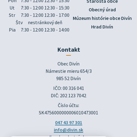
Pon
7:30 - 12:00 12:30 - 15:30
Starosta obce
Ut
7:30 - 12:00 12:30 - 15:30
Obecný úrad
Str
7:30 - 12:00 12:30 - 17:00
Múzeum histórie obce Divín
Štv
nestránkový deň
Hrad Divín
Pia
7:30 - 12:00 12:30 - 14:00
Kontakt
Obec Divín

Námestie mieru 654/3

985 52 Divín
IČO: 00 316 041
DIČ: 202 123 7042
Číslo účtu:
SK4756000000006010473001
047 43 97 301
info@divin.sk
Facebook stránka