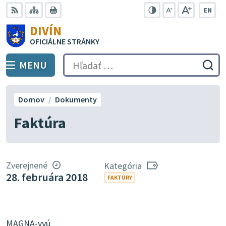
Preskočiť
EN
na
Swit
RSS
Mapa
Tlačiť
Zvýšiť
Zmenšiť
Zväčšiť
DIVÍN
lang
kontrast
veľkosť
veľkosť
obsah
OFICIÁLNE STRÁNKY
to
písma
písma
Engli
MENU
PREPNÚŤ
Hľadať:
Odo
vyh
for
Domov
Dokumenty
Faktúra
Zverejnené
Kategória
28. februára 2018
FAKTÚRY
MAGNA-vyú