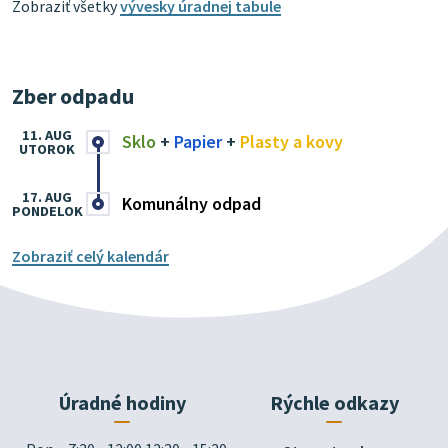
Zobraziť všetky
vývesky úradnej tabule
Zber odpadu
11. AUG
Sklo
+
Papier
+
Plasty a kovy
UTOROK
17. AUG
Komunálny odpad
PONDELOK
Zobraziť celý kalendár
Úradné hodiny
Rýchle odkazy