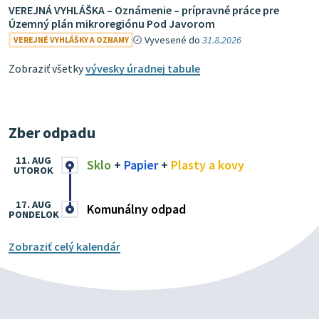
VEREJNÁ VYHLÁŠKA – Oznámenie – prípravné práce pre
Územný plán mikroregiónu Pod Javorom
Vyvesené do
31.8.2026
VEREJNÉ VYHLÁŠKY A OZNAMY
Zobraziť všetky
vývesky úradnej tabule
Zber odpadu
11. AUG
Sklo
+
Papier
+
Plasty a kovy
UTOROK
17. AUG
Komunálny odpad
PONDELOK
Zobraziť celý kalendár