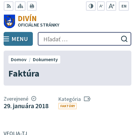
Preskočiť
EN
na
Swit
RSS
Mapa
Tlačiť
Zvýšiť
Zmenšiť
Zväčšiť
DIVÍN
lang
kontrast
veľkosť
veľkosť
obsah
OFICIÁLNE STRÁNKY
to
písma
písma
Engli
MENU
PREPNÚŤ
Hľadať:
Odo
vyh
for
Domov
Dokumenty
Faktúra
Zverejnené
Kategória
29. januára 2018
FAKTÚRY
VEOLIA-TJ