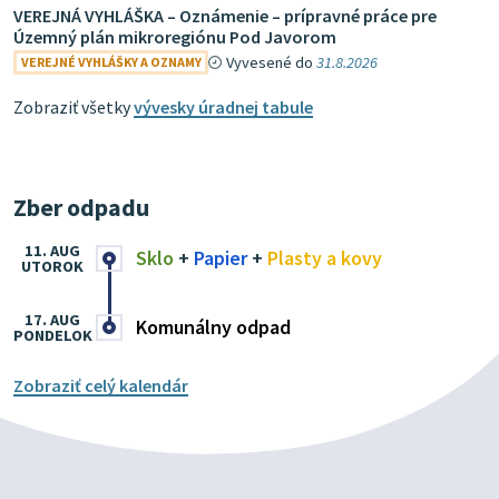
VEREJNÁ VYHLÁŠKA – Oznámenie – prípravné práce pre
Územný plán mikroregiónu Pod Javorom
Vyvesené do
31.8.2026
VEREJNÉ VYHLÁŠKY A OZNAMY
Zobraziť všetky
vývesky úradnej tabule
Zber odpadu
11. AUG
Sklo
+
Papier
+
Plasty a kovy
UTOROK
17. AUG
Komunálny odpad
PONDELOK
Zobraziť celý kalendár