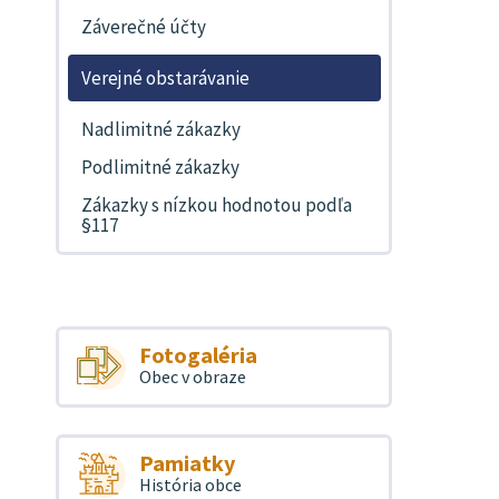
Záverečné účty
Verejné obstarávanie
Nadlimitné zákazky
Podlimitné zákazky
Zákazky s nízkou hodnotou podľa
§117
Fotogaléria
Obec v obraze
Pamiatky
História obce