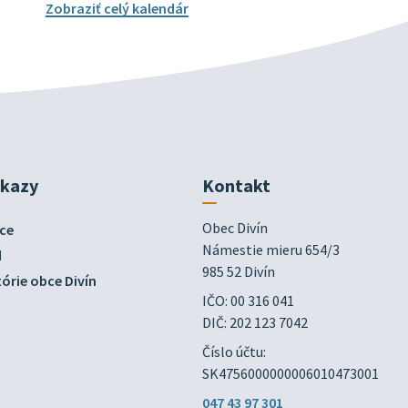
Zobraziť celý kalendár
dkazy
Kontakt
Obec Divín

ce
Námestie mieru 654/3

d
985 52 Divín
órie obce Divín
IČO: 00 316 041
DIČ: 202 123 7042
Číslo účtu:
SK4756000000006010473001
047 43 97 301