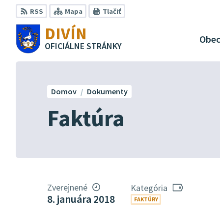
Preskočiť
RSS
Mapa
Tlačiť
na
DIVÍN
obsah
Obe
OFICIÁLNE STRÁNKY
Domov
Dokumenty
Faktúra
Zverejnené
Kategória
8. januára 2018
FAKTÚRY