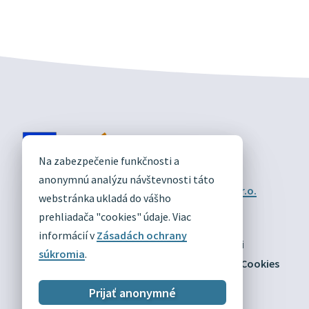
DIVÍN
Na zabezpečenie funkčnosti a
OFICIÁLNE STRÁNKY
anonymnú analýzu návštevnosti táto
Technický prevádzkovateľ:
Alphabet partner s.r.o.
webstránka ukladá do vášho
Správca obsahu:
Obec Divín
Posledná aktualizácia:
prehliadača "cookies" údaje. Viac
03.08.2026
informácií v
Zásadách ochrany
Odber RSS
Mapa
Vyhlásenie o prístupnosti
súkromia
.
Zásady ochrany osobných údajov
Nastaviť Cookies
Prijať anonymné