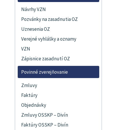
Návrhy VZN
Pozvánky na zasadnutia OZ
Uznesenia OZ
Verejné vyhlášky a oznamy
VZN
Zápisnice zasadnutí OZ
Povinné zverejňovanie
Zmluvy
Faktúry
Objednávky
Zmluvy OSSKP – Divín
Faktúry OSSKP – Divín