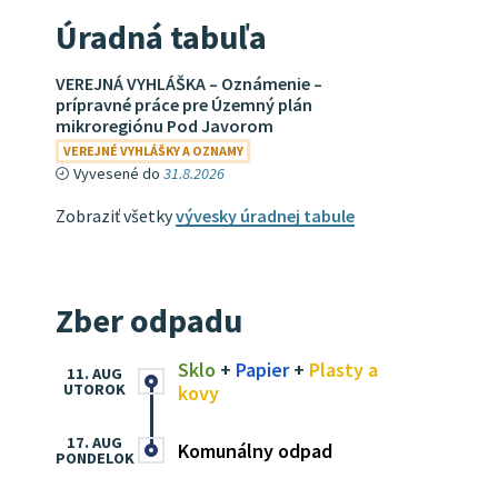
Úradná tabuľa
VEREJNÁ VYHLÁŠKA – Oznámenie –
prípravné práce pre Územný plán
mikroregiónu Pod Javorom
VEREJNÉ VYHLÁŠKY A OZNAMY
Vyvesené do
31.8.2026
Zobraziť všetky
vývesky úradnej tabule
Zber odpadu
Sklo
+
Papier
+
Plasty a
11. AUG
UTOROK
kovy
17. AUG
Komunálny odpad
PONDELOK