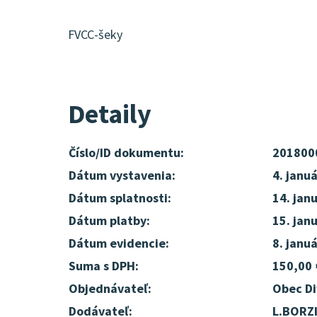
FVCC-šeky
Detaily
Číslo/ID dokumentu:
201800
Dátum vystavenia:
4. janu
Dátum splatnosti:
14. jan
Dátum platby:
15. jan
Dátum evidencie:
8. janu
Suma s DPH:
150,00 
Objednávateľ:
Obec Di
Dodávateľ:
L.BORZI