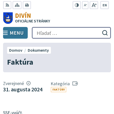
Preskočiť
EN
na
Swit
RSS
Mapa
Tlačiť
Zvýšiť
Zmenšiť
Zväčšiť
DIVÍN
lang
kontrast
veľkosť
veľkosť
obsah
OFICIÁLNE STRÁNKY
to
písma
písma
Engli
MENU
PREPNÚŤ
Hľadať:
Odo
vyh
for
Domov
Dokumenty
Faktúra
Zverejnené
Kategória
31. augusta 2024
FAKTÚRY
SSE-vyúčt.