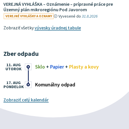
VEREJNÁ VYHLÁŠKA – Oznámenie – prípravné práce pre
Územný plán mikroregiónu Pod Javorom
Vyvesené do
31.8.2026
VEREJNÉ VYHLÁŠKY A OZNAMY
Zobraziť všetky
vývesky úradnej tabule
Zber odpadu
11. AUG
Sklo
+
Papier
+
Plasty a kovy
UTOROK
17. AUG
Komunálny odpad
PONDELOK
Zobraziť celý kalendár