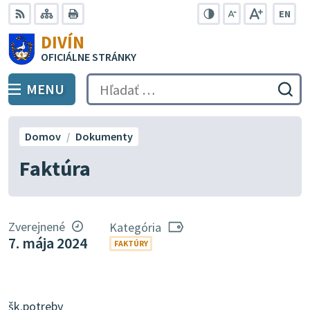
Preskočiť
EN
na
Swit
RSS
Mapa
Tlačiť
Zvýšiť
Zmenšiť
Zväčšiť
DIVÍN
lang
kontrast
veľkosť
veľkosť
obsah
OFICIÁLNE STRÁNKY
to
písma
písma
Engli
MENU
PREPNÚŤ
Hľadať:
Odo
vyh
for
Domov
Dokumenty
Faktúra
Zverejnené
Kategória
7. mája 2024
FAKTÚRY
šk.potreby