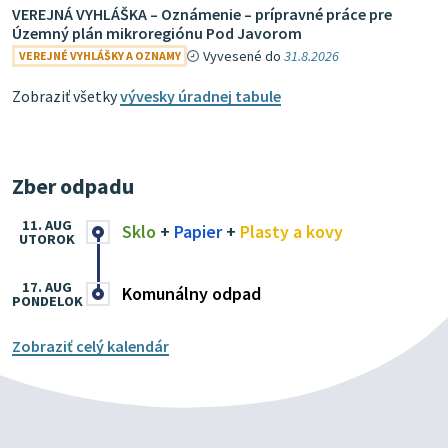
VEREJNÁ VYHLÁŠKA – Oznámenie – prípravné práce pre
Územný plán mikroregiónu Pod Javorom
Vyvesené do
31.8.2026
VEREJNÉ VYHLÁŠKY A OZNAMY
Zobraziť všetky
vývesky úradnej tabule
Zber odpadu
11. AUG
Sklo
+
Papier
+
Plasty a kovy
UTOROK
17. AUG
Komunálny odpad
PONDELOK
Zobraziť celý kalendár