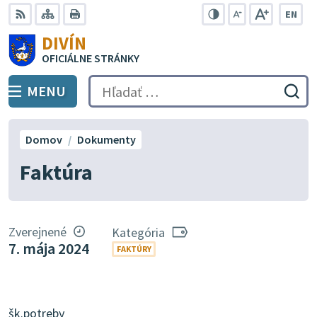
Preskočiť
EN
na
Swit
RSS
Mapa
Tlačiť
Zvýšiť
Zmenšiť
Zväčšiť
DIVÍN
lang
kontrast
veľkosť
veľkosť
obsah
OFICIÁLNE STRÁNKY
to
písma
písma
Engli
MENU
PREPNÚŤ
Hľadať:
Odo
vyh
for
Domov
Dokumenty
Faktúra
Zverejnené
Kategória
7. mája 2024
FAKTÚRY
šk.potreby