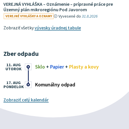
VEREJNÁ VYHLÁŠKA – Oznámenie – prípravné práce pre
Územný plán mikroregiónu Pod Javorom
Vyvesené do
31.8.2026
VEREJNÉ VYHLÁŠKY A OZNAMY
Zobraziť všetky
vývesky úradnej tabule
Zber odpadu
11. AUG
Sklo
+
Papier
+
Plasty a kovy
UTOROK
17. AUG
Komunálny odpad
PONDELOK
Zobraziť celý kalendár