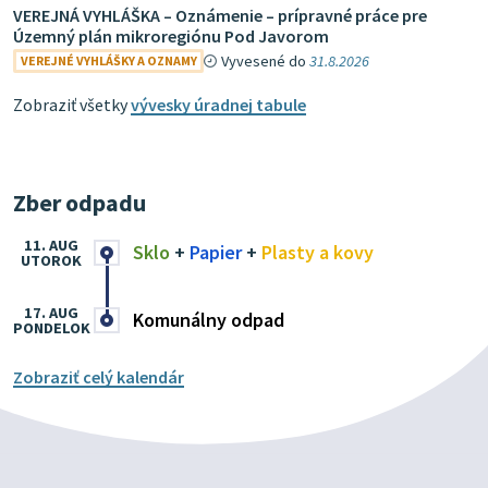
VEREJNÁ VYHLÁŠKA – Oznámenie – prípravné práce pre
Územný plán mikroregiónu Pod Javorom
Vyvesené do
31.8.2026
VEREJNÉ VYHLÁŠKY A OZNAMY
Zobraziť všetky
vývesky úradnej tabule
Zber odpadu
11. AUG
Sklo
+
Papier
+
Plasty a kovy
UTOROK
17. AUG
Komunálny odpad
PONDELOK
Zobraziť celý kalendár