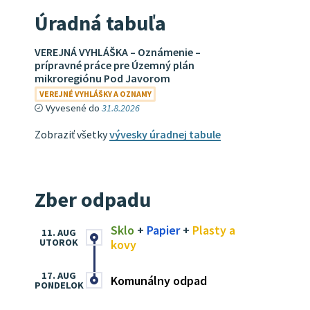
Úradná tabuľa
VEREJNÁ VYHLÁŠKA – Oznámenie –
prípravné práce pre Územný plán
mikroregiónu Pod Javorom
VEREJNÉ VYHLÁŠKY A OZNAMY
Vyvesené do
31.8.2026
Zobraziť všetky
vývesky úradnej tabule
Zber odpadu
Sklo
+
Papier
+
Plasty a
11. AUG
UTOROK
kovy
17. AUG
Komunálny odpad
PONDELOK