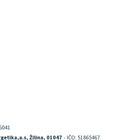
16041
getika,a.s, Žilina, 01047
- IČO: 51865467