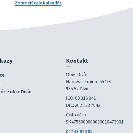
Zobraziť celý kalendár
dkazy
Kontakt
Obec Divín

ce
Námestie mieru 654/3

d
985 52 Divín
órie obce Divín
IČO: 00 316 041
DIČ: 202 123 7042
Číslo účtu:
SK4756000000006010473001
047 43 97 301