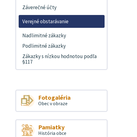
Záverečné účty
Verejné obstarávanie
Nadlimitné zákazky
Podlimitné zákazky
Zákazky s nízkou hodnotou podľa
§117
Fotogaléria
Obec v obraze
Pamiatky
História obce