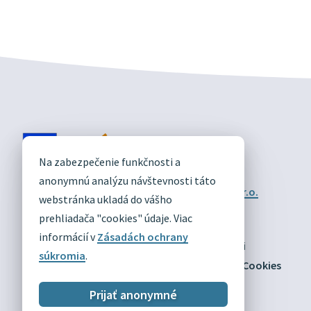
DIVÍN
Na zabezpečenie funkčnosti a
OFICIÁLNE STRÁNKY
anonymnú analýzu návštevnosti táto
Technický prevádzkovateľ:
Alphabet partner s.r.o.
webstránka ukladá do vášho
Správca obsahu:
Obec Divín
Posledná aktualizácia:
prehliadača "cookies" údaje. Viac
03.08.2026
informácií v
Zásadách ochrany
Odber RSS
Mapa
Vyhlásenie o prístupnosti
súkromia
.
Zásady ochrany osobných údajov
Nastaviť Cookies
Prijať anonymné