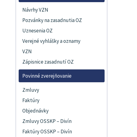
Návrhy VZN
Pozvánky na zasadnutia OZ
Uznesenia OZ
Verejné vyhlášky a oznamy
VZN
Zápisnice zasadnutí OZ
Povinné zverejňovanie
Zmluvy
Faktúry
Objednávky
Zmluvy OSSKP – Divín
Faktúry OSSKP – Divín