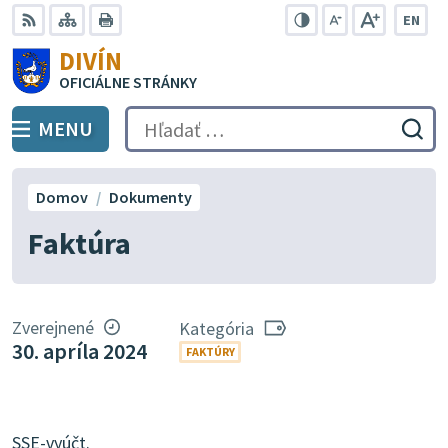
Preskočiť
EN
na
Swit
RSS
Mapa
Tlačiť
Zvýšiť
Zmenšiť
Zväčšiť
DIVÍN
lang
kontrast
veľkosť
veľkosť
obsah
OFICIÁLNE STRÁNKY
to
písma
písma
Engli
MENU
PREPNÚŤ
Hľadať:
Odo
vyh
for
Domov
Dokumenty
Faktúra
Zverejnené
Kategória
30. apríla 2024
FAKTÚRY
SSE-vyúčt.