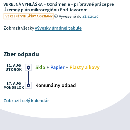
VEREJNÁ VYHLÁŠKA – Oznámenie – prípravné práce pre
Územný plán mikroregiónu Pod Javorom
Vyvesené do
31.8.2026
VEREJNÉ VYHLÁŠKY A OZNAMY
Zobraziť všetky
vývesky úradnej tabule
Zber odpadu
11. AUG
Sklo
+
Papier
+
Plasty a kovy
UTOROK
17. AUG
Komunálny odpad
PONDELOK
Zobraziť celý kalendár