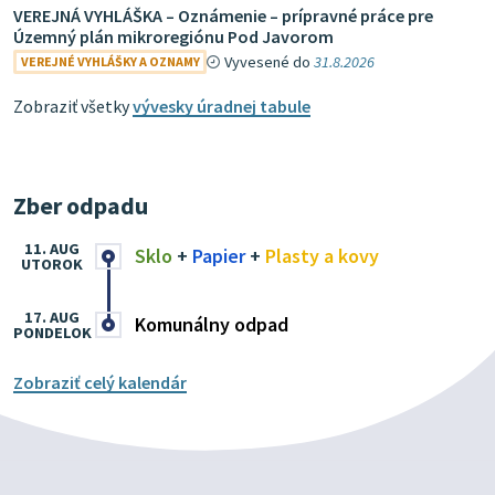
VEREJNÁ VYHLÁŠKA – Oznámenie – prípravné práce pre
Územný plán mikroregiónu Pod Javorom
Vyvesené do
31.8.2026
VEREJNÉ VYHLÁŠKY A OZNAMY
Zobraziť všetky
vývesky úradnej tabule
Zber odpadu
11. AUG
Sklo
+
Papier
+
Plasty a kovy
UTOROK
17. AUG
Komunálny odpad
PONDELOK
Zobraziť celý kalendár