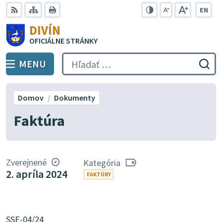
Preskočiť
EN
na
Swit
RSS
Mapa
Tlačiť
Zvýšiť
Zmenšiť
Zväčšiť
DIVÍN
lang
kontrast
veľkosť
veľkosť
obsah
OFICIÁLNE STRÁNKY
to
písma
písma
Engli
MENU
PREPNÚŤ
Hľadať:
Odo
vyh
for
Domov
Dokumenty
Faktúra
Zverejnené
Kategória
2. apríla 2024
FAKTÚRY
SSE-04/24