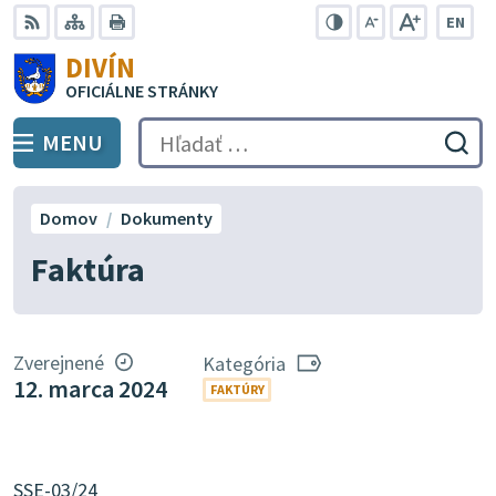
Preskočiť
EN
na
Swit
RSS
Mapa
Tlačiť
Zvýšiť
Zmenšiť
Zväčšiť
DIVÍN
lang
kontrast
veľkosť
veľkosť
obsah
OFICIÁLNE STRÁNKY
to
písma
písma
Engli
MENU
PREPNÚŤ
Hľadať:
Odo
vyh
for
Domov
Dokumenty
Faktúra
Zverejnené
Kategória
12. marca 2024
FAKTÚRY
SSE-03/24