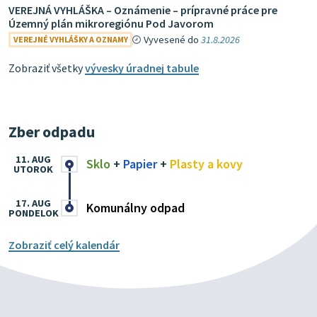
VEREJNÁ VYHLÁŠKA – Oznámenie – prípravné práce pre
Územný plán mikroregiónu Pod Javorom
Vyvesené do
31.8.2026
VEREJNÉ VYHLÁŠKY A OZNAMY
Zobraziť všetky
vývesky úradnej tabule
Zber odpadu
11. AUG
Sklo
+
Papier
+
Plasty a kovy
UTOROK
17. AUG
Komunálny odpad
PONDELOK
Zobraziť celý kalendár