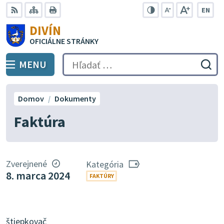
Preskočiť
EN
na
Swit
RSS
Mapa
Tlačiť
Zvýšiť
Zmenšiť
Zväčšiť
DIVÍN
lang
kontrast
veľkosť
veľkosť
obsah
OFICIÁLNE STRÁNKY
to
písma
písma
Engli
MENU
PREPNÚŤ
Hľadať:
Odo
vyh
for
Domov
Dokumenty
Faktúra
Zverejnené
Kategória
8. marca 2024
FAKTÚRY
štiepkovač