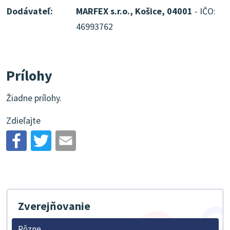
Dodávateľ:
MARFEX s.r.o., Košice, 04001
- IČO:
46993762
Prílohy
Žiadne prílohy.
Zdieľajte
Zverejňovanie
Rôzne