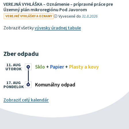
VEREJNÁ VYHLÁŠKA – Oznámenie – prípravné práce pre
Územný plán mikroregiónu Pod Javorom
Vyvesené do
31.8.2026
VEREJNÉ VYHLÁŠKY A OZNAMY
Zobraziť všetky
vývesky úradnej tabule
Zber odpadu
11. AUG
Sklo
+
Papier
+
Plasty a kovy
UTOROK
17. AUG
Komunálny odpad
PONDELOK
Zobraziť celý kalendár