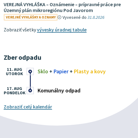
VEREJNÁ VYHLÁŠKA – Oznámenie – prípravné práce pre
Územný plán mikroregiónu Pod Javorom
Vyvesené do
31.8.2026
VEREJNÉ VYHLÁŠKY A OZNAMY
Zobraziť všetky
vývesky úradnej tabule
Zber odpadu
11. AUG
Sklo
+
Papier
+
Plasty a kovy
UTOROK
17. AUG
Komunálny odpad
PONDELOK
Zobraziť celý kalendár