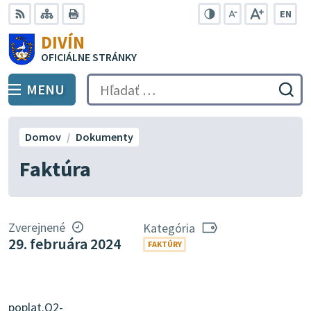
Preskočiť
EN
na
Swit
RSS
Mapa
Tlačiť
Zvýšiť
Zmenšiť
Zväčšiť
DIVÍN
lang
kontrast
veľkosť
veľkosť
obsah
OFICIÁLNE STRÁNKY
to
písma
písma
Engli
MENU
PREPNÚŤ
Hľadať:
Odo
vyh
for
Domov
Dokumenty
Faktúra
Zverejnené
Kategória
29. februára 2024
FAKTÚRY
poplat.O2-