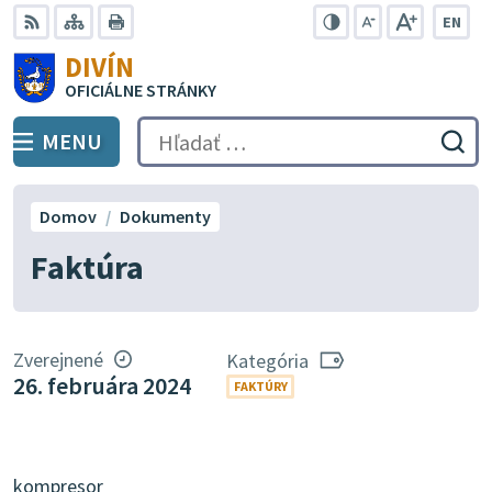
Preskočiť
EN
na
Swit
RSS
Mapa
Tlačiť
Zvýšiť
Zmenšiť
Zväčšiť
DIVÍN
lang
kontrast
veľkosť
veľkosť
obsah
OFICIÁLNE STRÁNKY
to
písma
písma
Engli
MENU
PREPNÚŤ
Hľadať:
Odo
vyh
for
Domov
Dokumenty
Faktúra
Zverejnené
Kategória
26. februára 2024
FAKTÚRY
kompresor