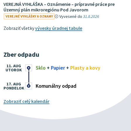
VEREJNÁ VYHLÁŠKA – Oznámenie – prípravné práce pre
Územný plán mikroregiónu Pod Javorom
Vyvesené do
31.8.2026
VEREJNÉ VYHLÁŠKY A OZNAMY
Zobraziť všetky
vývesky úradnej tabule
Zber odpadu
11. AUG
Sklo
+
Papier
+
Plasty a kovy
UTOROK
17. AUG
Komunálny odpad
PONDELOK
Zobraziť celý kalendár