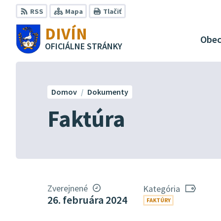
Preskočiť
RSS
Mapa
Tlačiť
na
DIVÍN
obsah
Obe
OFICIÁLNE STRÁNKY
Domov
Dokumenty
Faktúra
Zverejnené
Kategória
26. februára 2024
FAKTÚRY