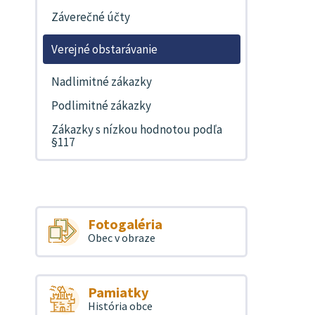
Záverečné účty
Verejné obstarávanie
Nadlimitné zákazky
Podlimitné zákazky
Zákazky s nízkou hodnotou podľa
§117
Fotogaléria
Obec v obraze
Pamiatky
História obce