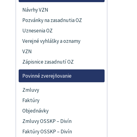
Návrhy VZN
Pozvánky na zasadnutia OZ
Uznesenia OZ
Verejné vyhlášky a oznamy
VZN
Zápisnice zasadnutí OZ
Povinné zverejňovanie
Zmluvy
Faktúry
Objednávky
Zmluvy OSSKP – Divín
Faktúry OSSKP – Divín