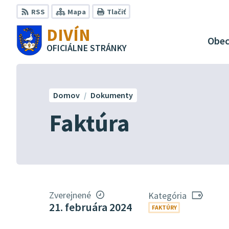
Preskočiť
RSS
Mapa
Tlačiť
na
DIVÍN
obsah
Obe
OFICIÁLNE STRÁNKY
Domov
Dokumenty
Faktúra
Zverejnené
Kategória
21. februára 2024
FAKTÚRY