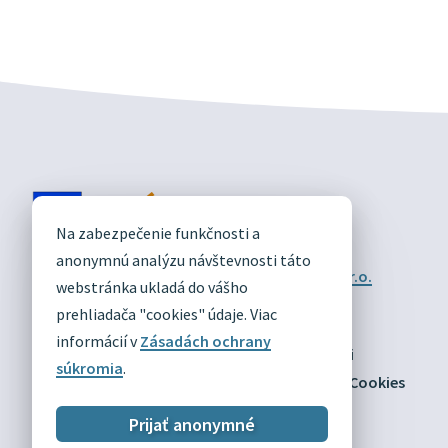
DIVÍN
Na zabezpečenie funkčnosti a
OFICIÁLNE STRÁNKY
anonymnú analýzu návštevnosti táto
Technický prevádzkovateľ:
Alphabet partner s.r.o.
webstránka ukladá do vášho
Správca obsahu:
Obec Divín
Posledná aktualizácia:
prehliadača "cookies" údaje. Viac
03.08.2026
informácií v
Zásadách ochrany
Odber RSS
Mapa
Vyhlásenie o prístupnosti
súkromia
.
Zásady ochrany osobných údajov
Nastaviť Cookies
Prijať anonymné