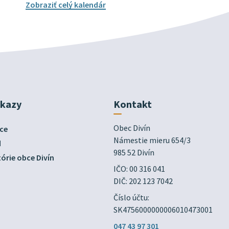
Zobraziť celý kalendár
dkazy
Kontakt
Obec Divín

ce
Námestie mieru 654/3

d
985 52 Divín
órie obce Divín
IČO: 00 316 041
DIČ: 202 123 7042
Číslo účtu:
SK4756000000006010473001
047 43 97 301