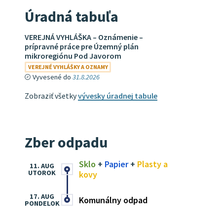
Úradná tabuľa
VEREJNÁ VYHLÁŠKA – Oznámenie –
prípravné práce pre Územný plán
mikroregiónu Pod Javorom
VEREJNÉ VYHLÁŠKY A OZNAMY
Vyvesené do
31.8.2026
Zobraziť všetky
vývesky úradnej tabule
Zber odpadu
Sklo
+
Papier
+
Plasty a
11. AUG
UTOROK
kovy
17. AUG
Komunálny odpad
PONDELOK