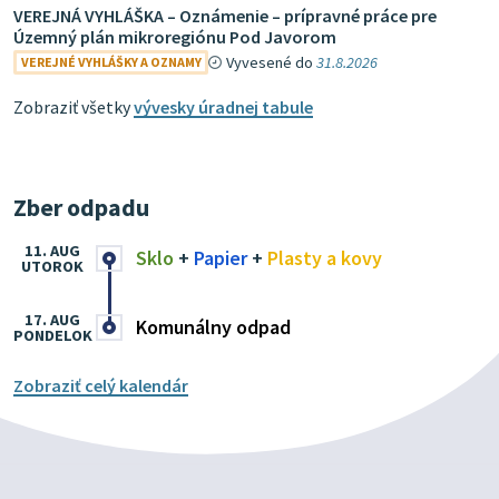
VEREJNÁ VYHLÁŠKA – Oznámenie – prípravné práce pre
Územný plán mikroregiónu Pod Javorom
Vyvesené do
31.8.2026
VEREJNÉ VYHLÁŠKY A OZNAMY
Zobraziť všetky
vývesky úradnej tabule
Zber odpadu
11. AUG
Sklo
+
Papier
+
Plasty a kovy
UTOROK
17. AUG
Komunálny odpad
PONDELOK
Zobraziť celý kalendár