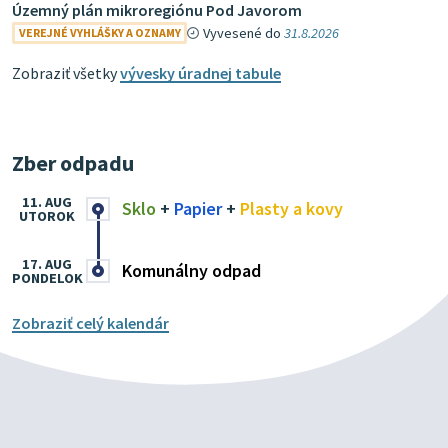
Územný plán mikroregiónu Pod Javorom
Vyvesené do
31.8.2026
VEREJNÉ VYHLÁŠKY A OZNAMY
Zobraziť všetky
vývesky úradnej tabule
Zber odpadu
11. AUG
Sklo
+
Papier
+
Plasty a kovy
UTOROK
17. AUG
Komunálny odpad
PONDELOK
Zobraziť celý kalendár