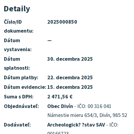
Detaily
Číslo/ID
2025000850
dokumentu:
Dátum
—
vystavenia:
Dátum
30. decembra 2025
splatnosti:
Dátum platby:
22. decembra 2025
Dátum evidencie:
15. decembra 2025
Suma s DPH:
2 471,56 €
Objednávateľ:
Obec Divín
- IČO: 00 316 041
Námestie mieru 654/3, Divín, 985 52
Dodávateľ:
Archeologick? ?stav SAV
- IČO:
00166723