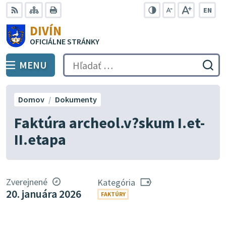
Preskočiť
EN
na
Swit
RSS
Mapa
Tlačiť
Zvýšiť
Zmenšiť
Zväčšiť
DIVÍN
lang
kontrast
veľkosť
veľkosť
obsah
OFICIÁLNE STRÁNKY
to
písma
písma
Engli
MENU
PREPNÚŤ
Hľadať:
Odo
vyh
for
Domov
Dokumenty
Faktúra archeol.v?skum I.et-
II.etapa
Zverejnené
Kategória
20. januára 2026
FAKTÚRY