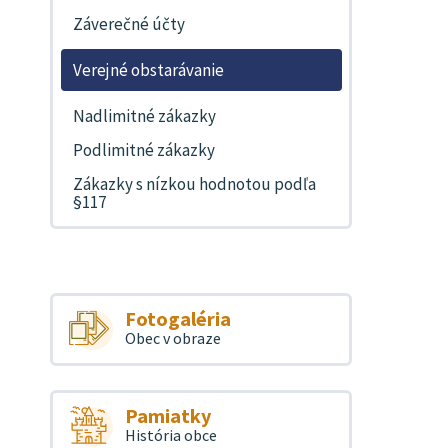
Záverečné účty
Verejné obstarávanie
Nadlimitné zákazky
Podlimitné zákazky
Zákazky s nízkou hodnotou podľa
§117
Fotogaléria
Obec v obraze
Pamiatky
História obce