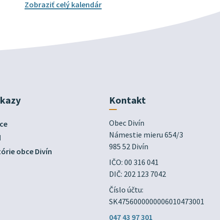
Zobraziť celý kalendár
dkazy
Kontakt
Obec Divín

ce
Námestie mieru 654/3

d
985 52 Divín
órie obce Divín
IČO: 00 316 041
DIČ: 202 123 7042
Číslo účtu:
SK4756000000006010473001
047 43 97 301