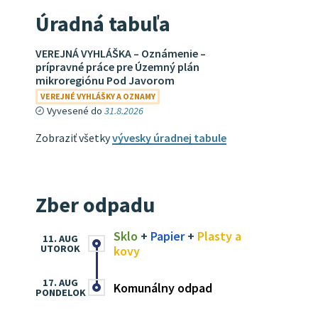
Úradná tabuľa
VEREJNÁ VYHLÁŠKA – Oznámenie –
prípravné práce pre Územný plán
mikroregiónu Pod Javorom
VEREJNÉ VYHLÁŠKY A OZNAMY
Vyvesené do
31.8.2026
Zobraziť všetky
vývesky úradnej tabule
Zber odpadu
Sklo
+
Papier
+
Plasty a
11. AUG
UTOROK
kovy
17. AUG
Komunálny odpad
PONDELOK