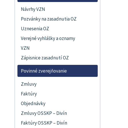
Návrhy VZN
Pozvánky na zasadnutia OZ
Uznesenia OZ
Verejné vyhlášky a oznamy
VZN
Zápisnice zasadnutí OZ
Povinné zverejňovanie
Zmluvy
Faktúry
Objednávky
Zmluvy OSSKP – Divín
Faktúry OSSKP – Divín