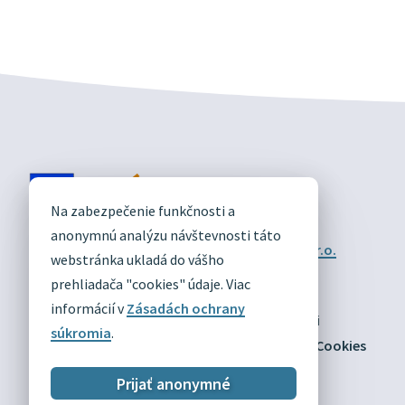
DIVÍN
Na zabezpečenie funkčnosti a
OFICIÁLNE STRÁNKY
anonymnú analýzu návštevnosti táto
Technický prevádzkovateľ:
Alphabet partner s.r.o.
webstránka ukladá do vášho
Správca obsahu:
Obec Divín
Posledná aktualizácia:
prehliadača "cookies" údaje. Viac
03.08.2026
informácií v
Zásadách ochrany
Odber RSS
Mapa
Vyhlásenie o prístupnosti
súkromia
.
Zásady ochrany osobných údajov
Nastaviť Cookies
Prijať anonymné