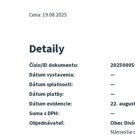
Cena: 19.08.2025
Detaily
Číslo/ID dokumentu:
20250005
Dátum vystavenia:
—
Dátum splatnosti:
—
Dátum platby:
—
Dátum evidencie:
22. augus
Suma s DPH:
—
Objednávateľ:
Obec Diví
Námestie m