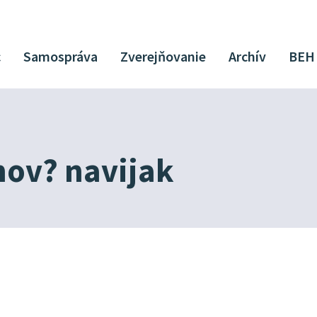
c
Samospráva
Zverejňovanie
Archív
BEH
nov? navijak