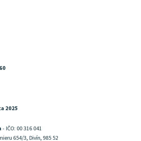
60
ta 2025
n
- IČO: 00 316 041
ieru 654/3, Divín, 985 52