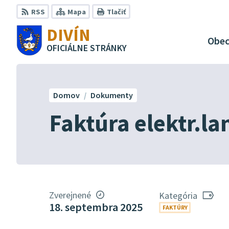
Preskočiť
RSS
Mapa
Tlačiť
na
DIVÍN
obsah
Obe
OFICIÁLNE STRÁNKY
Domov
Dokumenty
Faktúra elektr.la
Zverejnené
Kategória
18. septembra 2025
FAKTÚRY