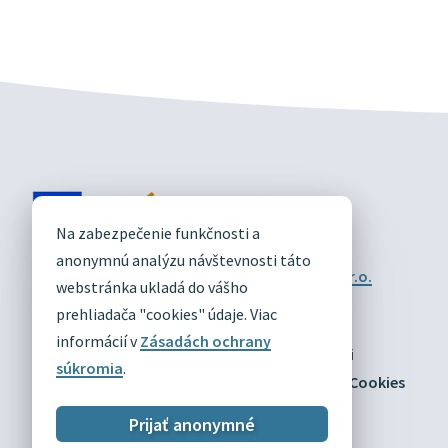
DIVÍN
Na zabezpečenie funkčnosti a
OFICIÁLNE STRÁNKY
anonymnú analýzu návštevnosti táto
Technický prevádzkovateľ:
Alphabet partner s.r.o.
webstránka ukladá do vášho
Správca obsahu:
Obec Divín
Posledná aktualizácia:
prehliadača "cookies" údaje. Viac
03.08.2026
informácií v
Zásadách ochrany
Odber RSS
Mapa
Vyhlásenie o prístupnosti
súkromia
.
Zásady ochrany osobných údajov
Nastaviť Cookies
Prijať anonymné