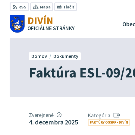
Preskočiť
RSS
Mapa
Tlačiť
na
DIVÍN
obsah
Obe
OFICIÁLNE STRÁNKY
Domov
Dokumenty
Faktúra ESL-09/2
Zverejnené
Kategória
4. decembra 2025
FAKTÚRY OSSKP - DIVÍN