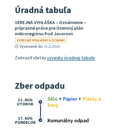
Úradná tabuľa
VEREJNÁ VYHLÁŠKA – Oznámenie –
prípravné práce pre Územný plán
mikroregiónu Pod Javorom
VEREJNÉ VYHLÁŠKY A OZNAMY
Vyvesené do
31.8.2026
Zobraziť všetky
vývesky úradnej tabule
Zber odpadu
Sklo
+
Papier
+
Plasty a
11. AUG
UTOROK
kovy
17. AUG
Komunálny odpad
PONDELOK