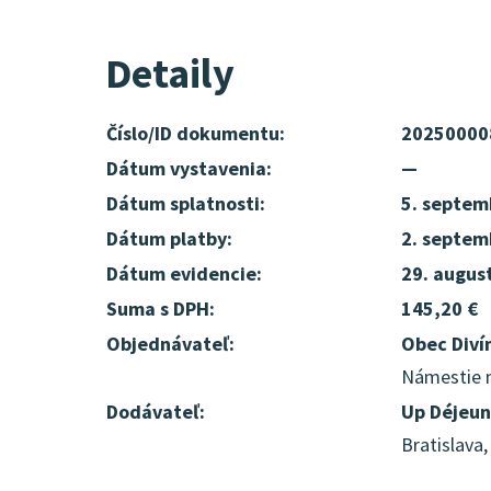
Detaily
Číslo/ID dokumentu:
20250000
Dátum vystavenia:
—
Dátum splatnosti:
5. septem
Dátum platby:
2. septem
Dátum evidencie:
29. augus
Suma s DPH:
145,20 €
Objednávateľ:
Obec Diví
Námestie m
Dodávateľ:
Up Déjeun
Bratislava