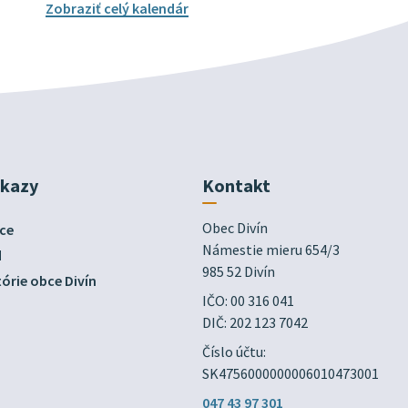
Zobraziť celý kalendár
dkazy
Kontakt
Obec Divín

ce
Námestie mieru 654/3

d
985 52 Divín
órie obce Divín
IČO: 00 316 041
DIČ: 202 123 7042
Číslo účtu:
SK4756000000006010473001
047 43 97 301