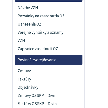
Návrhy VZN
Pozvánky na zasadnutia OZ
Uznesenia OZ
Verejné vyhlášky a oznamy
VZN
Zápisnice zasadnutí OZ
Povinné zverejňovanie
Zmluvy
Faktúry
Objednávky
Zmluvy OSSKP – Divín
Faktúry OSSKP – Divín