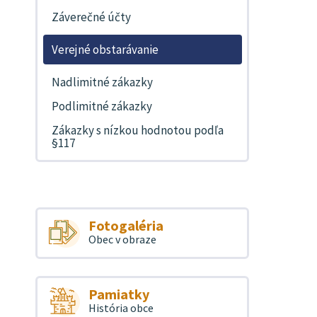
Záverečné účty
Verejné obstarávanie
Nadlimitné zákazky
Podlimitné zákazky
Zákazky s nízkou hodnotou podľa
§117
Fotogaléria
Obec v obraze
Pamiatky
História obce