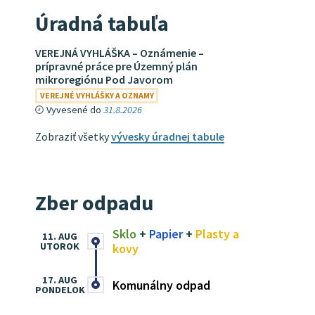
Úradná tabuľa
VEREJNÁ VYHLÁŠKA – Oznámenie –
prípravné práce pre Územný plán
mikroregiónu Pod Javorom
VEREJNÉ VYHLÁŠKY A OZNAMY
Vyvesené do
31.8.2026
Zobraziť všetky
vývesky úradnej tabule
Zber odpadu
Sklo
+
Papier
+
Plasty a
11. AUG
UTOROK
kovy
17. AUG
Komunálny odpad
PONDELOK