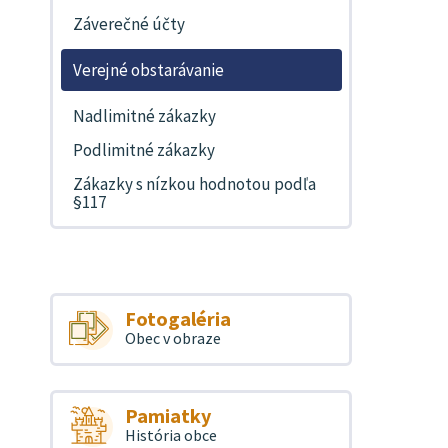
Záverečné účty
Verejné obstarávanie
Nadlimitné zákazky
Podlimitné zákazky
Zákazky s nízkou hodnotou podľa
§117
Fotogaléria
Obec v obraze
Pamiatky
História obce