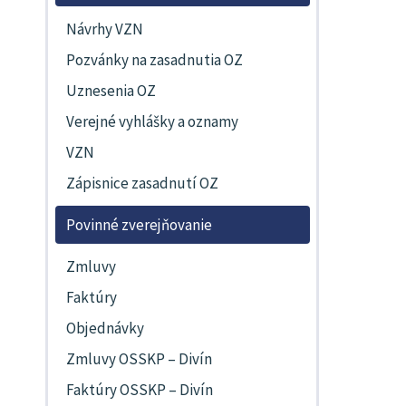
Návrhy VZN
Pozvánky na zasadnutia OZ
Uznesenia OZ
Verejné vyhlášky a oznamy
VZN
Zápisnice zasadnutí OZ
Povinné zverejňovanie
Zmluvy
Faktúry
Objednávky
Zmluvy OSSKP – Divín
Faktúry OSSKP – Divín