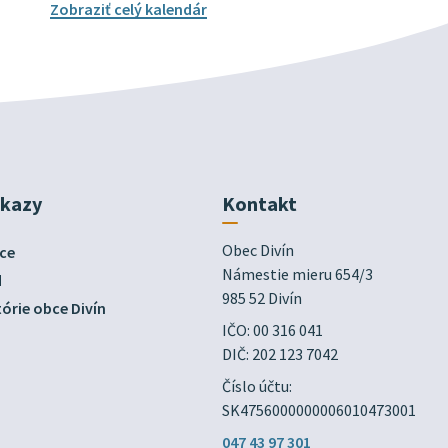
Zobraziť celý kalendár
dkazy
Kontakt
Obec Divín

ce
Námestie mieru 654/3

d
985 52 Divín
órie obce Divín
IČO: 00 316 041
DIČ: 202 123 7042
Číslo účtu:
SK4756000000006010473001
047 43 97 301