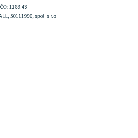
IČO: 1183.43
L, 50111990, spol. s r.o.