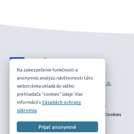
DIVÍN
Na zabezpečenie funkčnosti a
OFICIÁLNE STRÁNKY
anonymnú analýzu návštevnosti táto
Technický prevádzkovateľ:
Alphabet partner s.r.o.
webstránka ukladá do vášho
Správca obsahu:
Obec Divín
Posledná aktualizácia:
prehliadača "cookies" údaje. Viac
03.08.2026
informácií v
Zásadách ochrany
Odber RSS
Mapa
Vyhlásenie o prístupnosti
súkromia
.
Zásady ochrany osobných údajov
Nastaviť Cookies
Prijať anonymné