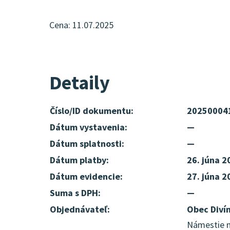
Cena: 11.07.2025
Detaily
Číslo/ID dokumentu:
20250004
Dátum vystavenia:
—
Dátum splatnosti:
—
Dátum platby:
26. júna 2
Dátum evidencie:
27. júna 2
Suma s DPH:
—
Objednávateľ:
Obec Diví
Námestie mi