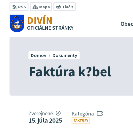
Preskočiť
RSS
Mapa
Tlačiť
na
DIVÍN
obsah
Obe
OFICIÁLNE STRÁNKY
Domov
Dokumenty
Faktúra k?bel
Zverejnené
Kategória
15. júla 2025
FAKTÚRY