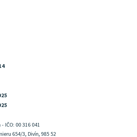
14
025
025
n
- IČO: 00 316 041
eru 654/3, Divín, 985 52