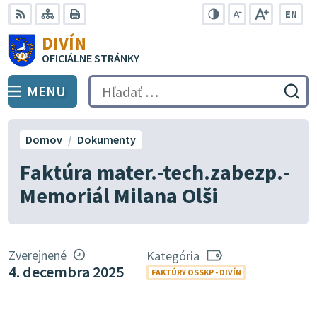
Preskočiť
EN
na
Swit
RSS
Mapa
Tlačiť
Zvýšiť
Zmenšiť
Zväčšiť
DIVÍN
lang
kontrast
veľkosť
veľkosť
obsah
OFICIÁLNE STRÁNKY
to
písma
písma
Engli
MENU
PREPNÚŤ
Hľadať:
Odo
vyh
for
Domov
Dokumenty
Faktúra mater.-tech.zabezp.-
Memoriál Milana Olši
Zverejnené
Kategória
4. decembra 2025
FAKTÚRY OSSKP - DIVÍN