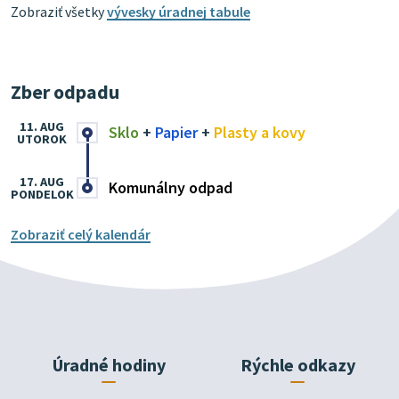
Zobraziť všetky
vývesky úradnej tabule
Zber odpadu
11. AUG
Sklo
+
Papier
+
Plasty a kovy
UTOROK
17. AUG
Komunálny odpad
PONDELOK
Zobraziť celý kalendár
Úradné hodiny
Rýchle odkazy