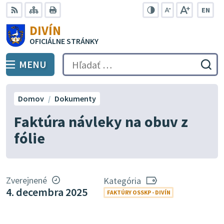
Preskočiť
EN
na
Swit
RSS
Mapa
Tlačiť
Zvýšiť
Zmenšiť
Zväčšiť
DIVÍN
lang
kontrast
veľkosť
veľkosť
obsah
OFICIÁLNE STRÁNKY
to
písma
písma
Engli
MENU
PREPNÚŤ
Hľadať:
Odo
vyh
for
Domov
Dokumenty
Faktúra návleky na obuv z
fólie
Zverejnené
Kategória
4. decembra 2025
FAKTÚRY OSSKP - DIVÍN