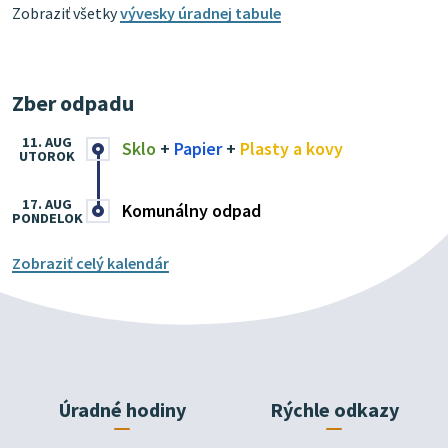
Zobraziť všetky
vývesky úradnej tabule
Zber odpadu
11. AUG
Sklo
+
Papier
+
Plasty a kovy
UTOROK
17. AUG
Komunálny odpad
PONDELOK
Zobraziť celý kalendár
Úradné hodiny
Rýchle odkazy