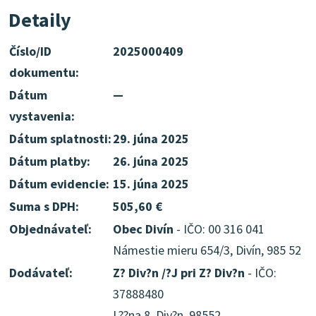
Detaily
Číslo/ID
2025000409
dokumentu:
Dátum
—
vystavenia:
Dátum splatnosti:
29. júna 2025
Dátum platby:
26. júna 2025
Dátum evidencie:
15. júna 2025
Suma s DPH:
505,60 €
Objednávateľ:
Obec Divín
- IČO: 00 316 041
Námestie mieru 654/3, Divín, 985 52
Dodávateľ:
Z? Div?n /?J pri Z? Div?n
- IČO:
37888480
L??na 8, Div?n, 98552