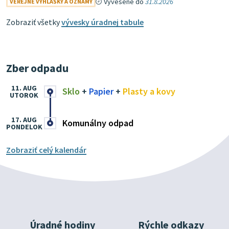
Vyvesené do
31.8.2026
VEREJNÉ VYHLÁŠKY A OZNAMY
Zobraziť všetky
vývesky úradnej tabule
Zber odpadu
11. AUG
Sklo
+
Papier
+
Plasty a kovy
UTOROK
17. AUG
Komunálny odpad
PONDELOK
Zobraziť celý kalendár
Úradné hodiny
Rýchle odkazy