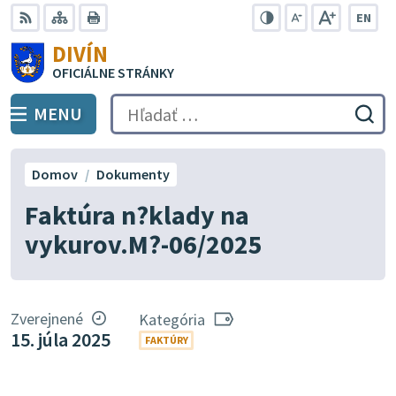
Preskočiť
EN
na
Swit
RSS
Mapa
Tlačiť
Zvýšiť
Zmenšiť
Zväčšiť
DIVÍN
lang
kontrast
veľkosť
veľkosť
obsah
OFICIÁLNE STRÁNKY
to
písma
písma
Engli
MENU
PREPNÚŤ
Hľadať:
Odo
vyh
for
Domov
Dokumenty
Faktúra n?klady na
vykurov.M?-06/2025
Zverejnené
Kategória
15. júla 2025
FAKTÚRY