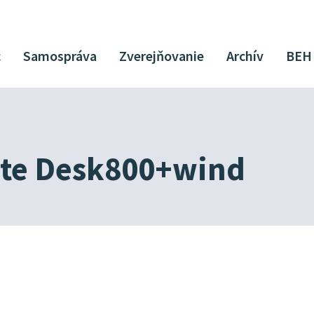
c
Samospráva
Zverejňovanie
Archív
BEH
ite Desk800+wind