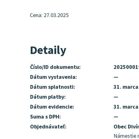
Cena: 27.03.2025
Detaily
Číslo/ID dokumentu:
20250001
Dátum vystavenia:
—
Dátum splatnosti:
31. marca
Dátum platby:
—
Dátum evidencie:
31. marca
Suma s DPH:
—
Objednávateľ:
Obec Diví
Námestie m