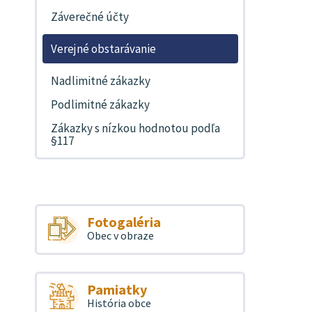
Záverečné účty
Verejné obstarávanie
Nadlimitné zákazky
Podlimitné zákazky
Zákazky s nízkou hodnotou podľa
§117
Fotogaléria
Obec v obraze
Pamiatky
História obce