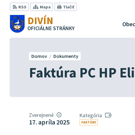
Preskočiť
RSS
Mapa
Tlačiť
na
DIVÍN
obsah
Obe
OFICIÁLNE STRÁNKY
Domov
Dokumenty
Faktúra PC HP El
Zverejnené
Kategória
17. apríla 2025
FAKTÚRY