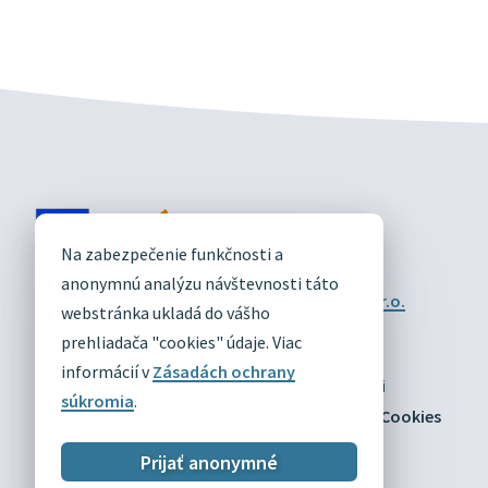
DIVÍN
Na zabezpečenie funkčnosti a
OFICIÁLNE STRÁNKY
anonymnú analýzu návštevnosti táto
Technický prevádzkovateľ:
Alphabet partner s.r.o.
webstránka ukladá do vášho
Správca obsahu:
Obec Divín
Posledná aktualizácia:
prehliadača "cookies" údaje. Viac
03.08.2026
informácií v
Zásadách ochrany
Odber RSS
Mapa
Vyhlásenie o prístupnosti
súkromia
.
Zásady ochrany osobných údajov
Nastaviť Cookies
Prijať anonymné