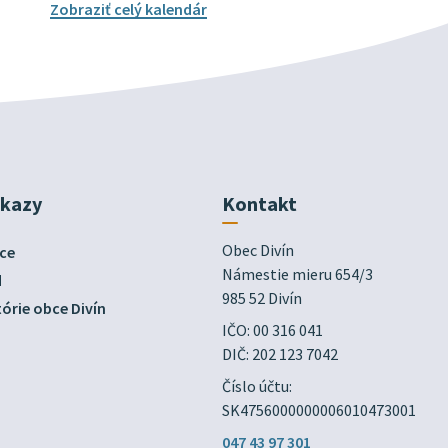
Zobraziť celý kalendár
dkazy
Kontakt
Obec Divín

ce
Námestie mieru 654/3

d
985 52 Divín
órie obce Divín
IČO: 00 316 041
DIČ: 202 123 7042
Číslo účtu:
SK4756000000006010473001
047 43 97 301