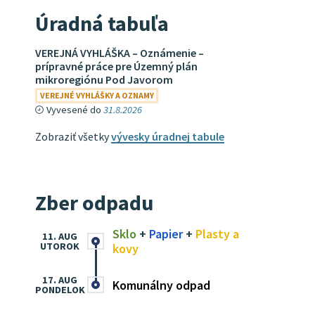
Úradná tabuľa
VEREJNÁ VYHLÁŠKA – Oznámenie –
prípravné práce pre Územný plán
mikroregiónu Pod Javorom
VEREJNÉ VYHLÁŠKY A OZNAMY
Vyvesené do
31.8.2026
Zobraziť všetky
vývesky úradnej tabule
Zber odpadu
Sklo
+
Papier
+
Plasty a
11. AUG
UTOROK
kovy
17. AUG
Komunálny odpad
PONDELOK