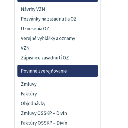
Návrhy VZN
Pozvánky na zasadnutia OZ
Uznesenia OZ
Verejné vyhlášky a oznamy
VZN
Zápisnice zasadnutí OZ
Povinné zverejňovanie
Zmluvy
Faktúry
Objednávky
Zmluvy OSSKP – Divín
Faktúry OSSKP – Divín