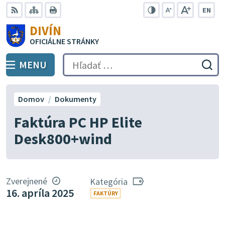
Preskočiť
EN
na
Swit
RSS
Mapa
Tlačiť
Zvýšiť
Zmenšiť
Zväčšiť
DIVÍN
lang
kontrast
veľkosť
veľkosť
obsah
OFICIÁLNE STRÁNKY
to
písma
písma
Engli
MENU
PREPNÚŤ
Hľadať:
Odo
vyh
for
Domov
Dokumenty
Faktúra PC HP Elite
Desk800+wind
Zverejnené
Kategória
16. apríla 2025
FAKTÚRY