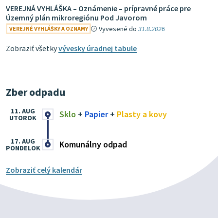
VEREJNÁ VYHLÁŠKA – Oznámenie – prípravné práce pre
Územný plán mikroregiónu Pod Javorom
Vyvesené do
31.8.2026
VEREJNÉ VYHLÁŠKY A OZNAMY
Zobraziť všetky
vývesky úradnej tabule
Zber odpadu
11. AUG
Sklo
+
Papier
+
Plasty a kovy
UTOROK
17. AUG
Komunálny odpad
PONDELOK
Zobraziť celý kalendár