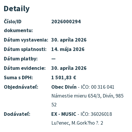
Detaily
Číslo/ID
2026000294
dokumentu:
Dátum vystavenia:
30. apríla 2026
Dátum splatnosti:
14. mája 2026
Dátum platby:
—
Dátum evidencie:
30. apríla 2026
Suma s DPH:
1 501,83 €
Objednávateľ:
Obec Divín
- IČO: 00 316 041
Námestie mieru 654/3, Divín, 985
52
Dodávateľ:
EX - MUSIC
- IČO: 36026018
Lu?enec, M.Gork?ho ?. 2