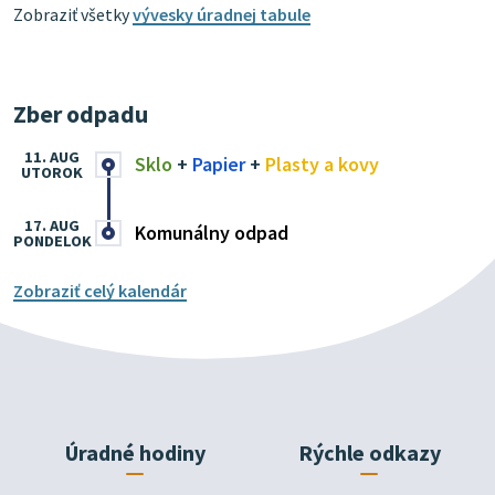
Zobraziť všetky
vývesky úradnej tabule
Zber odpadu
11. AUG
Sklo
+
Papier
+
Plasty a kovy
UTOROK
17. AUG
Komunálny odpad
PONDELOK
Zobraziť celý kalendár
Úradné hodiny
Rýchle odkazy