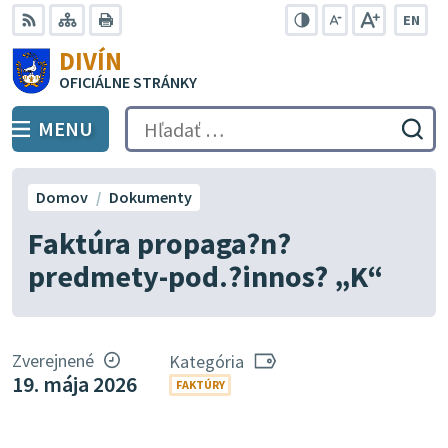
Preskočiť
EN
na
Swit
RSS
Mapa
Tlačiť
Zvýšiť
Zmenšiť
Zväčšiť
DIVÍN
lang
kontrast
veľkosť
veľkosť
obsah
OFICIÁLNE STRÁNKY
to
písma
písma
Engli
MENU
PREPNÚŤ
Hľadať:
Odo
vyh
for
Domov
Dokumenty
Faktúra propaga?n?
predmety-pod.?innos? „K“
Zverejnené
Kategória
19. mája 2026
FAKTÚRY