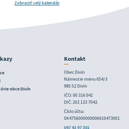
Zobraziť celý kalendár
dkazy
Kontakt
Obec Divín

ce
Námestie mieru 654/3

d
985 52 Divín
órie obce Divín
IČO: 00 316 041
DIČ: 202 123 7042
Číslo účtu:
SK4756000000006010473001
047 43 97 301