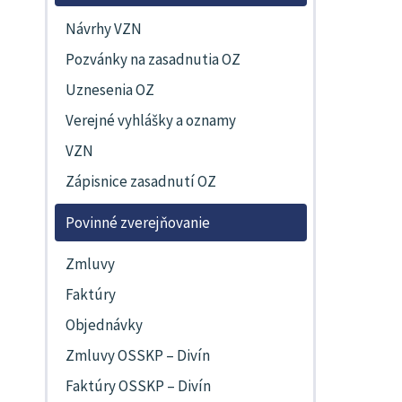
Návrhy VZN
Pozvánky na zasadnutia OZ
Uznesenia OZ
Verejné vyhlášky a oznamy
VZN
Zápisnice zasadnutí OZ
Povinné zverejňovanie
Zmluvy
Faktúry
Objednávky
Zmluvy OSSKP – Divín
Faktúry OSSKP – Divín