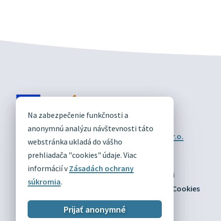
DIVÍN
Na zabezpečenie funkčnosti a
OFICIÁLNE STRÁNKY
anonymnú analýzu návštevnosti táto
Technický prevádzkovateľ:
Alphabet partner s.r.o.
webstránka ukladá do vášho
Správca obsahu:
Obec Divín
Posledná aktualizácia:
prehliadača "cookies" údaje. Viac
09.08.2026
informácií v
Zásadách ochrany
Odber RSS
Mapa
Vyhlásenie o prístupnosti
súkromia
.
Zásady ochrany osobných údajov
Nastaviť Cookies
Prijať anonymné