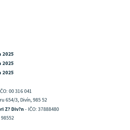
a 2025
a 2025
a 2025
IČO: 00 316 041
u 654/3, Divín, 985 52
ri Z? Div?n
- IČO: 37888480
, 98552