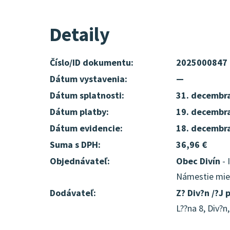
Detaily
Číslo/ID dokumentu:
2025000847
Dátum vystavenia:
—
Dátum splatnosti:
31. decembr
Dátum platby:
19. decembr
Dátum evidencie:
18. decembr
Suma s DPH:
36,96 €
Objednávateľ:
Obec Divín
- 
Námestie mier
Dodávateľ:
Z? Div?n /?J p
L??na 8, Div?n