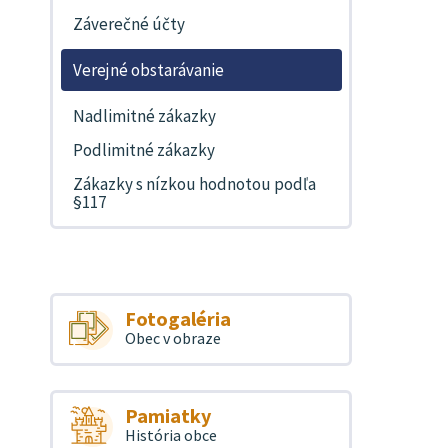
Záverečné účty
Verejné obstarávanie
Nadlimitné zákazky
Podlimitné zákazky
Zákazky s nízkou hodnotou podľa
§117
Fotogaléria
Obec v obraze
Pamiatky
História obce