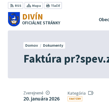
Preskočiť
RSS
Mapa
Tlačiť
na
DIVÍN
obsah
Obe
OFICIÁLNE STRÁNKY
Domov
Dokumenty
Faktúra pr?spev.
Zverejnené
Kategória
20. januára 2026
FAKTÚRY