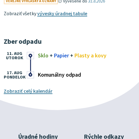
Vyvesené do
31.8.2026
VEREJNÉ VYHLÁŠKY A OZNAMY
Zobraziť všetky
vývesky úradnej tabule
Zber odpadu
11. AUG
Sklo
+
Papier
+
Plasty a kovy
UTOROK
17. AUG
Komunálny odpad
PONDELOK
Zobraziť celý kalendár
Úradné hodiny
Rýchle odkazy