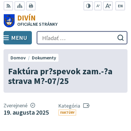
Preskočiť
EN
na
Swit
RSS
Mapa
Tlačiť
Zvýšiť
Zmenšiť
Zväčšiť
DIVÍN
lang
kontrast
veľkosť
veľkosť
obsah
OFICIÁLNE STRÁNKY
to
písma
písma
Engli
MENU
PREPNÚŤ
Hľadať:
Odo
vyh
for
Domov
Dokumenty
Faktúra pr?spevok zam.-?a
strava M?-07/25
Zverejnené
Kategória
19. augusta 2025
FAKTÚRY