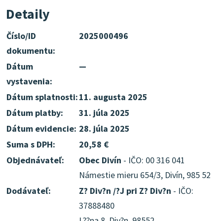
Detaily
Číslo/ID
2025000496
dokumentu:
Dátum
—
vystavenia:
Dátum splatnosti:
11. augusta 2025
Dátum platby:
31. júla 2025
Dátum evidencie:
28. júla 2025
Suma s DPH:
20,58 €
Objednávateľ:
Obec Divín
- IČO: 00 316 041
Námestie mieru 654/3, Divín, 985 52
Dodávateľ:
Z? Div?n /?J pri Z? Div?n
- IČO:
37888480
L??na 8, Div?n, 98552