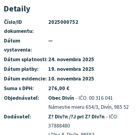
Detaily
Číslo/ID
2025000752
dokumentu:
Dátum
—
vystavenia:
Dátum splatnosti:
24. novembra 2025
Dátum platby:
19. novembra 2025
Dátum evidencie:
10. novembra 2025
Suma s DPH:
276,00 €
Objednávateľ:
Obec Divín
- IČO: 00 316 041
Námestie mieru 654/3, Divín, 985 52
Dodávateľ:
Z? Div?n /?J pri Z? Div?n
- IČO:
37888480
L??na 8, Div?n, 98552