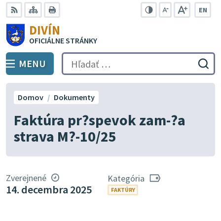
Preskočiť
EN
na
Swit
RSS
Mapa
Tlačiť
Zvýšiť
Zmenšiť
Zväčšiť
DIVÍN
lang
kontrast
veľkosť
veľkosť
obsah
OFICIÁLNE STRÁNKY
to
písma
písma
Engli
MENU
PREPNÚŤ
Hľadať:
Odo
vyh
for
Domov
Dokumenty
Faktúra pr?spevok zam-?a
strava M?-10/25
Zverejnené
Kategória
14. decembra 2025
FAKTÚRY