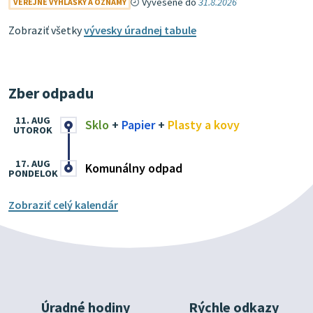
Vyvesené do
31.8.2026
VEREJNÉ VYHLÁŠKY A OZNAMY
Zobraziť všetky
vývesky úradnej tabule
Zber odpadu
11. AUG
Sklo
+
Papier
+
Plasty a kovy
UTOROK
17. AUG
Komunálny odpad
PONDELOK
Zobraziť celý kalendár
Úradné hodiny
Rýchle odkazy