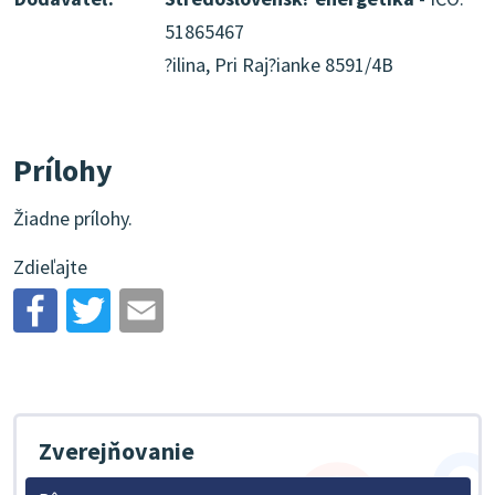
51865467
?ilina, Pri Raj?ianke 8591/4B
Prílohy
Žiadne prílohy.
Zdieľajte
Zverejňovanie