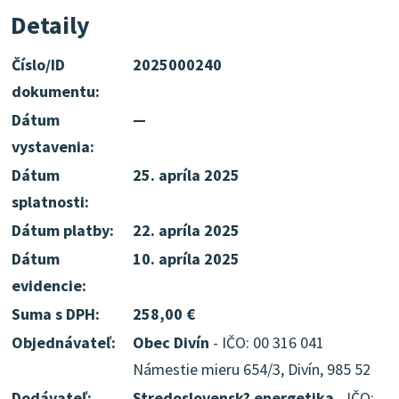
Detaily
Číslo/ID
2025000240
dokumentu:
Dátum
—
vystavenia:
Dátum
25. apríla 2025
splatnosti:
Dátum platby:
22. apríla 2025
Dátum
10. apríla 2025
evidencie:
Suma s DPH:
258,00 €
Objednávateľ:
Obec Divín
- IČO: 00 316 041
Námestie mieru 654/3, Divín, 985 52
Dodávateľ:
Stredoslovensk? energetika
- IČO: