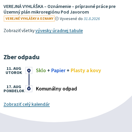
VEREJNÁ VYHLÁŠKA – Oznámenie – prípravné práce pre
Územný plán mikroregiónu Pod Javorom
Vyvesené do
31.8.2026
VEREJNÉ VYHLÁŠKY A OZNAMY
Zobraziť všetky
vývesky úradnej tabule
Zber odpadu
11. AUG
Sklo
+
Papier
+
Plasty a kovy
UTOROK
17. AUG
Komunálny odpad
PONDELOK
Zobraziť celý kalendár