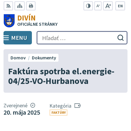
Preskočiť
EN
na
Swit
RSS
Mapa
Tlačiť
Zvýšiť
Zmenšiť
Zväčšiť
DIVÍN
lang
kontrast
veľkosť
veľkosť
obsah
OFICIÁLNE STRÁNKY
to
písma
písma
Engli
MENU
PREPNÚŤ
Hľadať:
Odo
vyh
for
Domov
Dokumenty
Faktúra spotrba el.energie-
04/25-VO-Hurbanova
Zverejnené
Kategória
20. mája 2025
FAKTÚRY