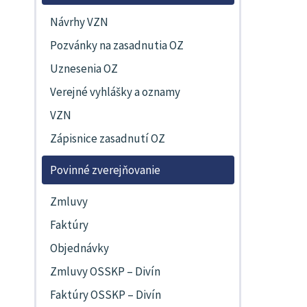
Návrhy VZN
Pozvánky na zasadnutia OZ
Uznesenia OZ
Verejné vyhlášky a oznamy
VZN
Zápisnice zasadnutí OZ
Povinné zverejňovanie
Zmluvy
Faktúry
Objednávky
Zmluvy OSSKP – Divín
Faktúry OSSKP – Divín