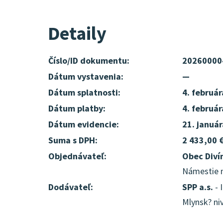
Detaily
Číslo/ID dokumentu:
20260000
Dátum vystavenia:
—
Dátum splatnosti:
4. februá
Dátum platby:
4. februá
Dátum evidencie:
21. januá
Suma s DPH:
2 433,00 
Objednávateľ:
Obec Diví
Námestie m
Dodávateľ:
SPP a.s.
- 
Mlynsk? niv