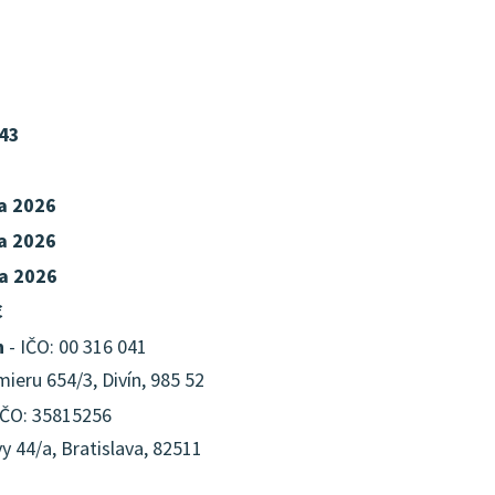
43
ra 2026
ra 2026
ra 2026
€
n
- IČO: 00 316 041
ieru 654/3, Divín, 985 52
IČO: 35815256
y 44/a, Bratislava, 82511