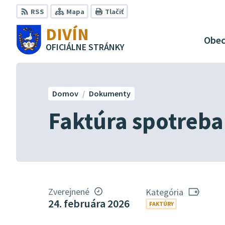
Preskočiť
RSS
Mapa
Tlačiť
na
DIVÍN
obsah
Obe
OFICIÁLNE STRÁNKY
Domov
Dokumenty
Faktúra spotreba
Zverejnené
Kategória
24. februára 2026
FAKTÚRY