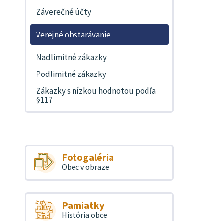
Záverečné účty
Verejné obstarávanie
Nadlimitné zákazky
Podlimitné zákazky
Zákazky s nízkou hodnotou podľa
§117
Fotogaléria
Obec v obraze
Pamiatky
História obce