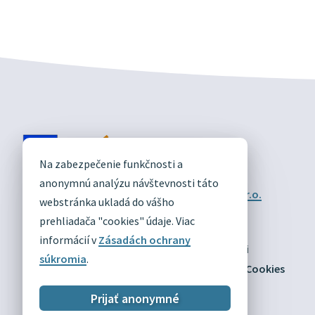
DIVÍN
Na zabezpečenie funkčnosti a
OFICIÁLNE STRÁNKY
anonymnú analýzu návštevnosti táto
Technický prevádzkovateľ:
Alphabet partner s.r.o.
webstránka ukladá do vášho
Správca obsahu:
Obec Divín
Posledná aktualizácia:
prehliadača "cookies" údaje. Viac
03.08.2026
informácií v
Zásadách ochrany
Odber RSS
Mapa
Vyhlásenie o prístupnosti
súkromia
.
Zásady ochrany osobných údajov
Nastaviť Cookies
Prijať anonymné