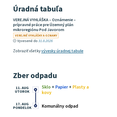
Úradná tabuľa
VEREJNÁ VYHLÁŠKA – Oznámenie –
prípravné práce pre Územný plán
mikroregiónu Pod Javorom
VEREJNÉ VYHLÁŠKY A OZNAMY
Vyvesené do
31.8.2026
Zobraziť všetky
vývesky úradnej tabule
Zber odpadu
Sklo
+
Papier
+
Plasty a
11. AUG
UTOROK
kovy
17. AUG
Komunálny odpad
PONDELOK