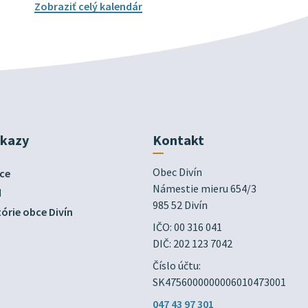
Zobraziť celý kalendár
dkazy
Kontakt
Obec Divín

ce
Námestie mieru 654/3

d
985 52 Divín
órie obce Divín
IČO: 00 316 041
DIČ: 202 123 7042
Číslo účtu:
SK4756000000006010473001
047 43 97 301