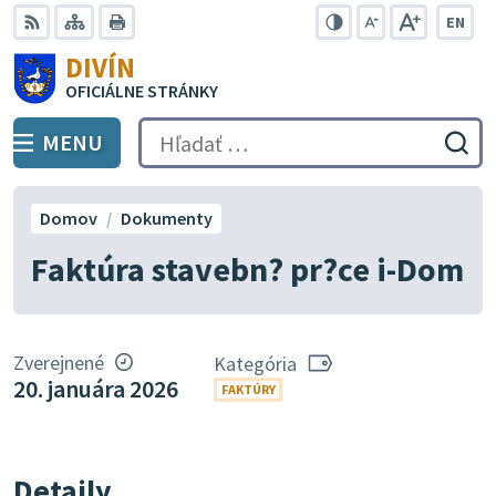
Preskočiť
EN
na
Swit
RSS
Mapa
Tlačiť
Zvýšiť
Zmenšiť
Zväčšiť
DIVÍN
lang
kontrast
veľkosť
veľkosť
obsah
OFICIÁLNE STRÁNKY
to
písma
písma
Engli
MENU
PREPNÚŤ
Hľadať:
Odo
vyh
for
Domov
Dokumenty
Faktúra stavebn? pr?ce i-Dom
Zverejnené
Kategória
20. januára 2026
FAKTÚRY
Detaily