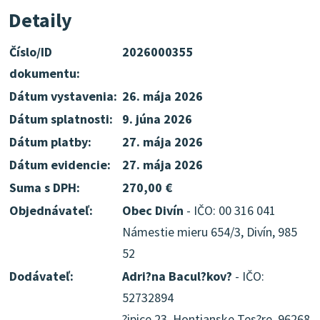
Detaily
Číslo/ID
2026000355
dokumentu:
Dátum vystavenia:
26. mája 2026
Dátum splatnosti:
9. júna 2026
Dátum platby:
27. mája 2026
Dátum evidencie:
27. mája 2026
Suma s DPH:
270,00 €
Objednávateľ:
Obec Divín
- IČO: 00 316 041
Námestie mieru 654/3, Divín, 985
52
Dodávateľ:
Adri?na Bacul?kov?
- IČO:
52732894
?ipice 23, Hontianske Tes?re, 96268