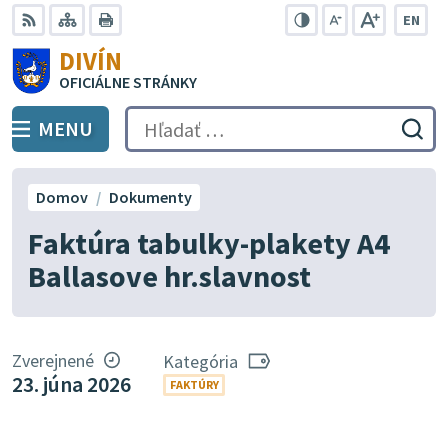
Preskočiť
EN
na
Swit
RSS
Mapa
Tlačiť
Zvýšiť
Zmenšiť
Zväčšiť
DIVÍN
lang
kontrast
veľkosť
veľkosť
obsah
OFICIÁLNE STRÁNKY
to
písma
písma
Engli
MENU
PREPNÚŤ
Hľadať:
Odo
vyh
for
Domov
Dokumenty
Faktúra tabulky-plakety A4
Ballasove hr.slavnost
Zverejnené
Kategória
23. júna 2026
FAKTÚRY