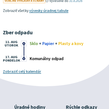
Vyvesené do
31.8.2026
VEREJNÉ VYHLÁŠKY A OZNAMY
Zobraziť všetky
vývesky úradnej tabule
Zber odpadu
11. AUG
Sklo
+
Papier
+
Plasty a kovy
UTOROK
17. AUG
Komunálny odpad
PONDELOK
Zobraziť celý kalendár
Úradné hodiny
Rýchle odkazy