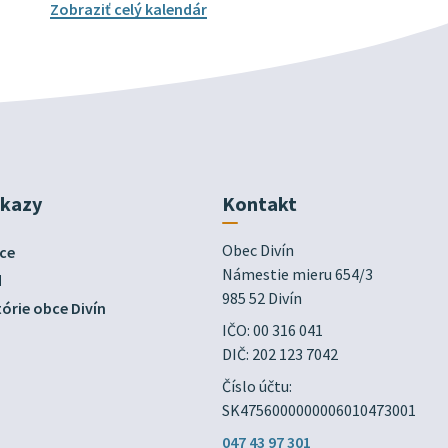
Zobraziť celý kalendár
dkazy
Kontakt
Obec Divín

ce
Námestie mieru 654/3

d
985 52 Divín
órie obce Divín
IČO: 00 316 041
DIČ: 202 123 7042
Číslo účtu:
SK4756000000006010473001
047 43 97 301