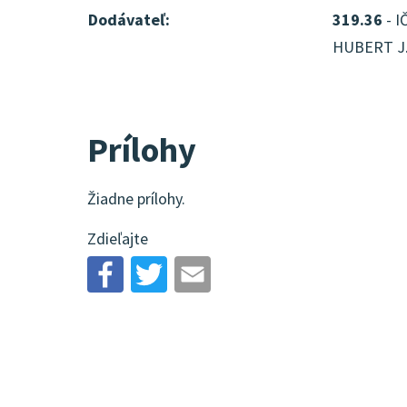
Dodávateľ:
319.36
- I
HUBERT J.E
Prílohy
Žiadne prílohy.
Zdieľajte