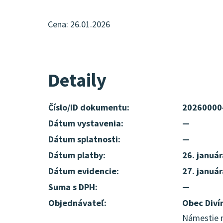
Cena: 26.01.2026
Detaily
Číslo/ID dokumentu:
20260000
Dátum vystavenia:
—
Dátum splatnosti:
—
Dátum platby:
26. januá
Dátum evidencie:
27. januá
Suma s DPH:
—
Objednávateľ:
Obec Diví
Námestie m