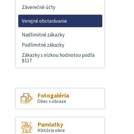
Záverečné účty
Verejné obstarávanie
Nadlimitné zákazky
Podlimitné zákazky
Zákazky s nízkou hodnotou podľa
§117
Fotogaléria
Obec v obraze
Pamiatky
História obce