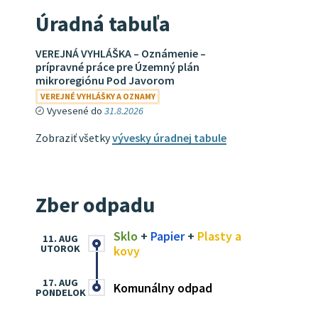
Úradná tabuľa
VEREJNÁ VYHLÁŠKA – Oznámenie –
prípravné práce pre Územný plán
mikroregiónu Pod Javorom
VEREJNÉ VYHLÁŠKY A OZNAMY
Vyvesené do
31.8.2026
Zobraziť všetky
vývesky úradnej tabule
Zber odpadu
Sklo
+
Papier
+
Plasty a
11. AUG
UTOROK
kovy
17. AUG
Komunálny odpad
PONDELOK