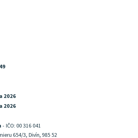
49
ra 2026
ra 2026
n
- IČO: 00 316 041
ieru 654/3, Divín, 985 52