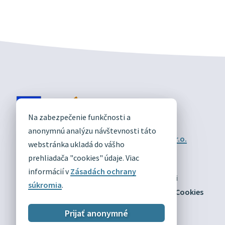
DIVÍN
Na zabezpečenie funkčnosti a
OFICIÁLNE STRÁNKY
anonymnú analýzu návštevnosti táto
Technický prevádzkovateľ:
Alphabet partner s.r.o.
webstránka ukladá do vášho
Správca obsahu:
Obec Divín
Posledná aktualizácia:
prehliadača "cookies" údaje. Viac
03.08.2026
informácií v
Zásadách ochrany
Odber RSS
Mapa
Vyhlásenie o prístupnosti
súkromia
.
Zásady ochrany osobných údajov
Nastaviť Cookies
Prijať anonymné