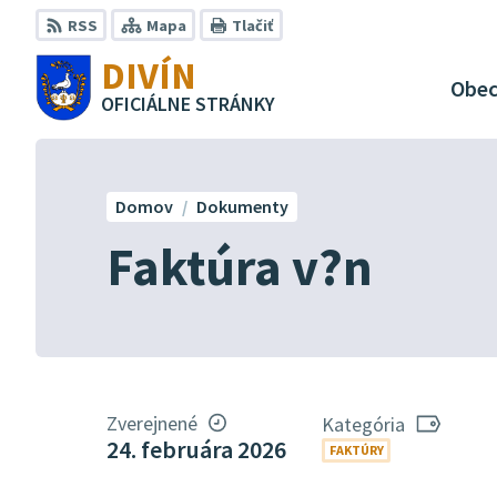
Preskočiť
RSS
Mapa
Tlačiť
na
DIVÍN
obsah
Obe
OFICIÁLNE STRÁNKY
Domov
Dokumenty
Faktúra v?n
Zverejnené
Kategória
24. februára 2026
FAKTÚRY