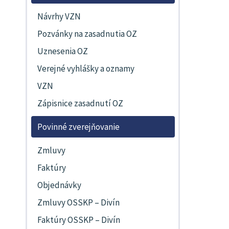
Návrhy VZN
Pozvánky na zasadnutia OZ
Uznesenia OZ
Verejné vyhlášky a oznamy
VZN
Zápisnice zasadnutí OZ
Povinné zverejňovanie
Zmluvy
Faktúry
Objednávky
Zmluvy OSSKP – Divín
Faktúry OSSKP – Divín