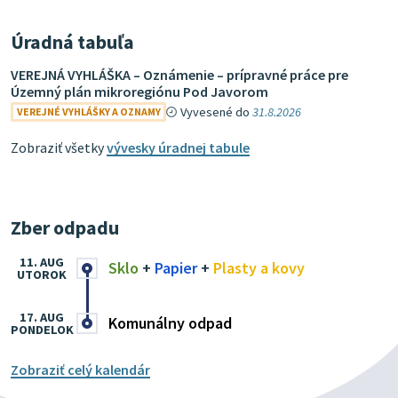
Úradná tabuľa
VEREJNÁ VYHLÁŠKA – Oznámenie – prípravné práce pre
Územný plán mikroregiónu Pod Javorom
Vyvesené do
31.8.2026
VEREJNÉ VYHLÁŠKY A OZNAMY
Zobraziť všetky
vývesky úradnej tabule
Zber odpadu
11. AUG
Sklo
+
Papier
+
Plasty a kovy
UTOROK
17. AUG
Komunálny odpad
PONDELOK
Zobraziť celý kalendár