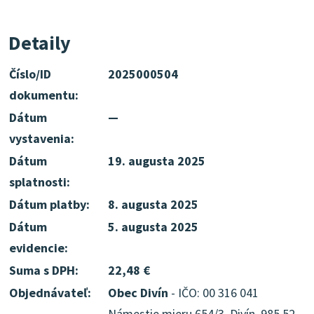
Detaily
Číslo/ID
2025000504
dokumentu:
Dátum
—
vystavenia:
Dátum
19. augusta 2025
splatnosti:
Dátum platby:
8. augusta 2025
Dátum
5. augusta 2025
evidencie:
Suma s DPH:
22,48 €
Objednávateľ:
Obec Divín
- IČO: 00 316 041
Námestie mieru 654/3, Divín, 985 52