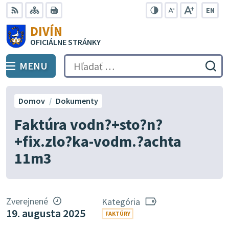
Preskočiť
EN
na
Swit
RSS
Mapa
Tlačiť
Zvýšiť
Zmenšiť
Zväčšiť
DIVÍN
lang
kontrast
veľkosť
veľkosť
obsah
OFICIÁLNE STRÁNKY
to
písma
písma
Engli
MENU
PREPNÚŤ
Hľadať:
Odo
vyh
for
Domov
Dokumenty
Faktúra vodn?+sto?n?
+fix.zlo?ka-vodm.?achta
11m3
Zverejnené
Kategória
19. augusta 2025
FAKTÚRY