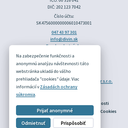
DIČ: 202 123 7042
Číslo účtu:
SK4756000000006010473001
047 43 97 301
info@divin.sk
Facebook stránka
Na zabezpečenie funkčnosti a
DIVÍN
anonymnú analýzu návštevnosti táto
OFICIÁLNE STRÁNKY
webstránka ukladá do vášho
prehliadača "cookies" údaje. Viac
Technický prevádzkovateľ:
Alphabet partner s.r.o.
Správca obsahu:
Obec Divín
informácií v
Zásadách ochrany
Posledná aktualizácia:
03.08.2026
súkromia
.
Odber RSS
Mapa
Vyhlásenie o prístupnosti
Prijať anonymné
Zásady ochrany osobných údajov
Nastaviť Cookies
Odmietnuť
Prispôsobiť