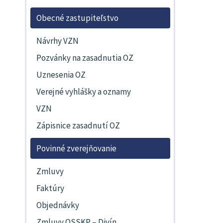
Obecné zastupiteľstvo
Návrhy VZN
Pozvánky na zasadnutia OZ
Uznesenia OZ
Verejné vyhlášky a oznamy
VZN
Zápisnice zasadnutí OZ
Povinné zverejňovanie
Zmluvy
Faktúry
Objednávky
Zmluvy OSSKP – Divín