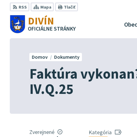
Preskočiť
RSS
Mapa
Tlačiť
na
DIVÍN
obsah
Obe
OFICIÁLNE STRÁNKY
Domov
Dokumenty
Faktúra vykonan?
IV.Q.25
Zverejnené
Kategória