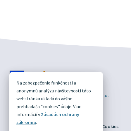
DIVÍN
Na zabezpečenie funkčnosti a
OFICIÁLNE STRÁNKY
anonymnú analýzu návštevnosti táto
Technický prevádzkovateľ:
Alphabet partner s.r.o.
webstránka ukladá do vášho
Správca obsahu:
Obec Divín
Posledná aktualizácia:
prehliadača "cookies" údaje. Viac
03.08.2026
informácií v
Zásadách ochrany
Odber RSS
Mapa
Vyhlásenie o prístupnosti
súkromia
.
Zásady ochrany osobných údajov
Nastaviť Cookies