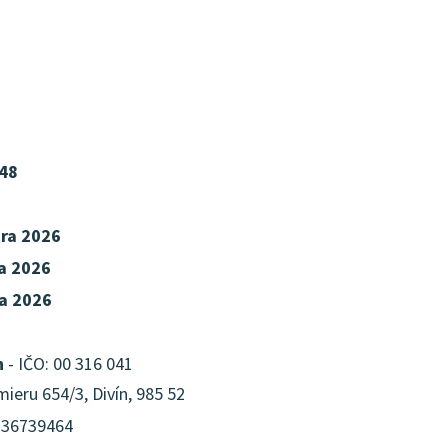
48
ára 2026
ra 2026
ra 2026
n
- IČO: 00 316 041
ieru 654/3, Divín, 985 52
: 36739464