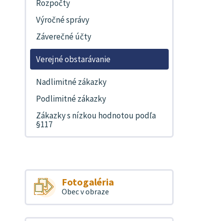
Rozpočty
Výročné správy
Záverečné účty
Verejné obstarávanie
Nadlimitné zákazky
Podlimitné zákazky
Zákazky s nízkou hodnotou podľa
§117
Fotogaléria
Obec v obraze