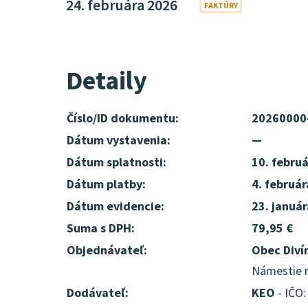
24. februára 2026
FAKTÚRY
Detaily
Číslo/ID dokumentu:
20260000
Dátum vystavenia:
—
Dátum splatnosti:
10. febru
Dátum platby:
4. februá
Dátum evidencie:
23. januá
Suma s DPH:
79,95 €
Objednávateľ:
Obec Diví
Námestie m
Dodávateľ:
KEO
- IČO