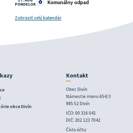
17. AUG
Komunálny odpad
PONDELOK
Zobraziť celý kalendár
dkazy
Kontakt
Obec Divín

ce
Námestie mieru 654/3

d
985 52 Divín
órie obce Divín
IČO: 00 316 041
DIČ: 202 123 7042
Číslo účtu: