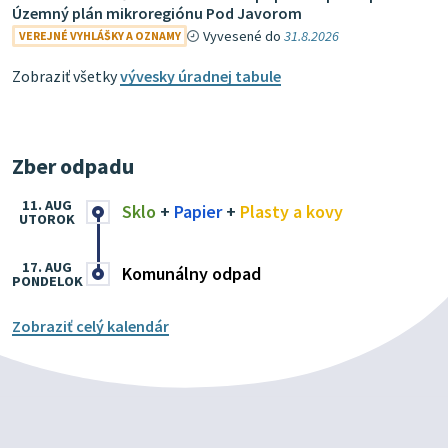
Územný plán mikroregiónu Pod Javorom
Vyvesené do
31.8.2026
VEREJNÉ VYHLÁŠKY A OZNAMY
Zobraziť všetky
vývesky úradnej tabule
Zber odpadu
11. AUG
Sklo
+
Papier
+
Plasty a kovy
UTOROK
17. AUG
Komunálny odpad
PONDELOK
Zobraziť celý kalendár