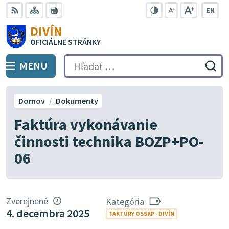
Preskočiť
EN
na
Swit
RSS
Mapa
Tlačiť
Zvýšiť
Zmenšiť
Zväčšiť
DIVÍN
lang
kontrast
veľkosť
veľkosť
obsah
OFICIÁLNE STRÁNKY
to
písma
písma
Engli
MENU
PREPNÚŤ
Hľadať:
Odo
vyh
for
Domov
Dokumenty
Faktúra vykonávanie
činnosti technika BOZP+PO-
06
Zverejnené
Kategória
4. decembra 2025
FAKTÚRY OSSKP - DIVÍN