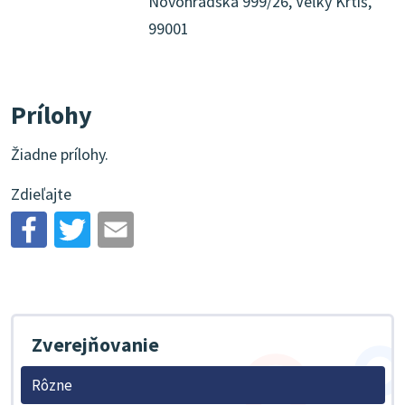
Novohradská 999/26, Veľký Krtíš,
99001
Prílohy
Žiadne prílohy.
Zdieľajte
Zverejňovanie
Rôzne