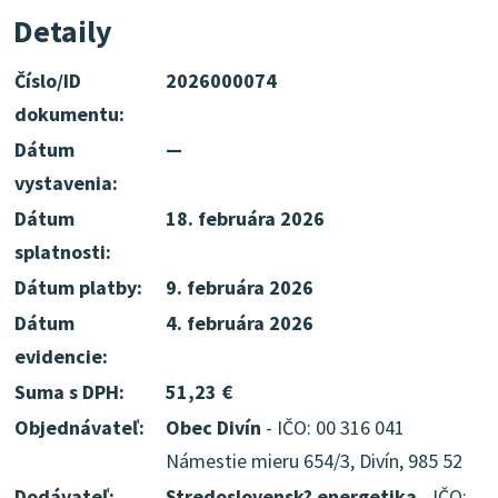
Detaily
Číslo/ID
2026000074
dokumentu:
Dátum
—
vystavenia:
Dátum
18. februára 2026
splatnosti:
Dátum platby:
9. februára 2026
Dátum
4. februára 2026
evidencie:
Suma s DPH:
51,23 €
Objednávateľ:
Obec Divín
- IČO: 00 316 041
Námestie mieru 654/3, Divín, 985 52
Dodávateľ:
Stredoslovensk? energetika
- IČO: