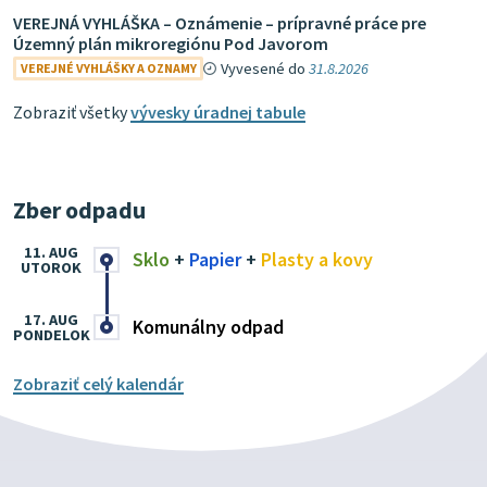
VEREJNÁ VYHLÁŠKA – Oznámenie – prípravné práce pre
Územný plán mikroregiónu Pod Javorom
Vyvesené do
31.8.2026
VEREJNÉ VYHLÁŠKY A OZNAMY
Zobraziť všetky
vývesky úradnej tabule
Zber odpadu
11. AUG
Sklo
+
Papier
+
Plasty a kovy
UTOROK
17. AUG
Komunálny odpad
PONDELOK
Zobraziť celý kalendár