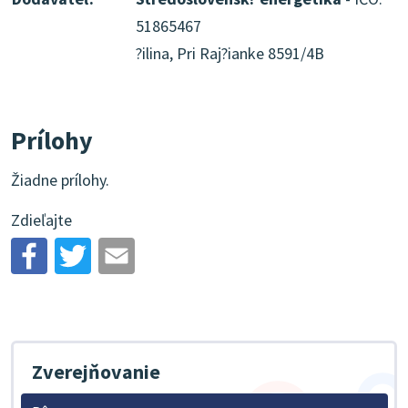
51865467
?ilina, Pri Raj?ianke 8591/4B
Prílohy
Žiadne prílohy.
Zdieľajte
Zverejňovanie