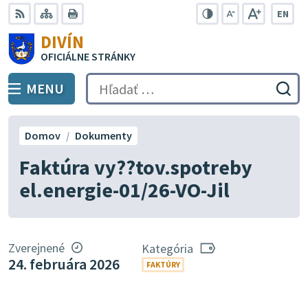
Preskočiť
EN
na
Swit
RSS
Mapa
Tlačiť
Zvýšiť
Zmenšiť
Zväčšiť
DIVÍN
lang
kontrast
veľkosť
veľkosť
obsah
OFICIÁLNE STRÁNKY
to
písma
písma
Engli
MENU
PREPNÚŤ
Hľadať:
Odo
vyh
for
Domov
Dokumenty
Faktúra vy??tov.spotreby
el.energie-01/26-VO-Jil
Zverejnené
Kategória
24. februára 2026
FAKTÚRY