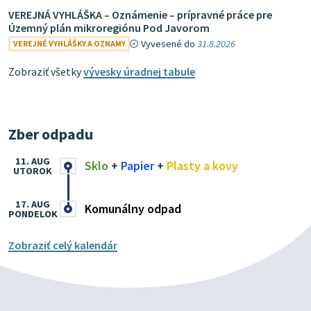
VEREJNÁ VYHLÁŠKA – Oznámenie – prípravné práce pre
Územný plán mikroregiónu Pod Javorom
Vyvesené do
31.8.2026
VEREJNÉ VYHLÁŠKY A OZNAMY
Zobraziť všetky
vývesky úradnej tabule
Zber odpadu
11. AUG
Sklo
+
Papier
+
Plasty a kovy
UTOROK
17. AUG
Komunálny odpad
PONDELOK
Zobraziť celý kalendár