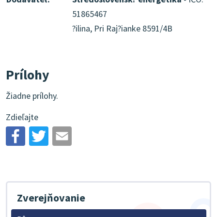
51865467
?ilina, Pri Raj?ianke 8591/4B
Prílohy
Žiadne prílohy.
Zdieľajte
Zverejňovanie