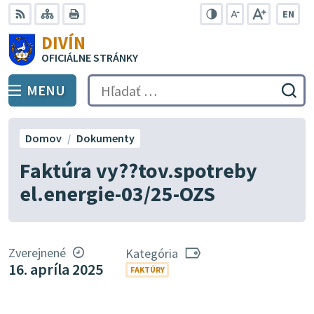
Preskočiť
EN
na
Swit
RSS
Mapa
Tlačiť
Zvýšiť
Zmenšiť
Zväčšiť
DIVÍN
lang
kontrast
veľkosť
veľkosť
obsah
OFICIÁLNE STRÁNKY
to
písma
písma
Engli
MENU
PREPNÚŤ
Hľadať:
Odo
vyh
for
Domov
Dokumenty
Faktúra vy??tov.spotreby
el.energie-03/25-OZS
Zverejnené
Kategória
16. apríla 2025
FAKTÚRY