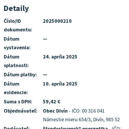
Detaily
Číslo/ID
2025000210
dokumentu:
Dátum
—
vystavenia:
Dátum
24. apríla 2025
splatnosti:
Dátum platby:
—
Dátum
10. apríla 2025
evidencie:
Suma s DPH:
59,42 €
Objednávateľ:
Obec Divín
- IČO: 00 316 041
Námestie mieru 654/3, Divín, 985 52
Dodávateľ:
Stredoslovensk? energetika
- IČO: