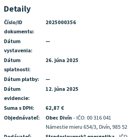
Detaily
Číslo/ID
2025000356
dokumentu:
Dátum
—
vystavenia:
Dátum
26. júna 2025
splatnosti:
Dátum platby:
—
Dátum
12. júna 2025
evidencie:
Suma s DPH:
62,87 €
Objednávateľ:
Obec Divín
- IČO: 00 316 041
Námestie mieru 654/3, Divín, 985 52
Dodávateľ:
Stredoslovensk? energetika
- IČO: