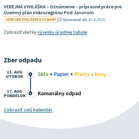
VEREJNÁ VYHLÁŠKA – Oznámenie – prípravné práce pre
Územný plán mikroregiónu Pod Javorom
Vyvesené do
31.8.2026
VEREJNÉ VYHLÁŠKY A OZNAMY
Zobraziť všetky
vývesky úradnej tabule
Zber odpadu
11. AUG
Sklo
+
Papier
+
Plasty a kovy
UTOROK
17. AUG
Komunálny odpad
PONDELOK
Zobraziť celý kalendár