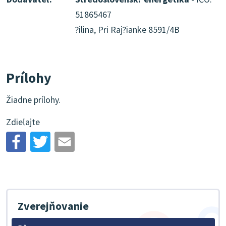
51865467
?ilina, Pri Raj?ianke 8591/4B
Prílohy
Žiadne prílohy.
Zdieľajte
Zverejňovanie