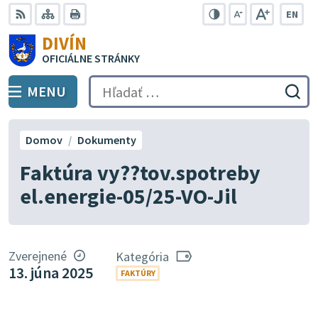
Preskočiť
EN
na
Swit
RSS
Mapa
Tlačiť
Zvýšiť
Zmenšiť
Zväčšiť
DIVÍN
lang
kontrast
veľkosť
veľkosť
obsah
OFICIÁLNE STRÁNKY
to
písma
písma
Engli
MENU
PREPNÚŤ
Hľadať:
Odo
vyh
for
Domov
Dokumenty
Faktúra vy??tov.spotreby
el.energie-05/25-VO-Jil
Zverejnené
Kategória
13. júna 2025
FAKTÚRY