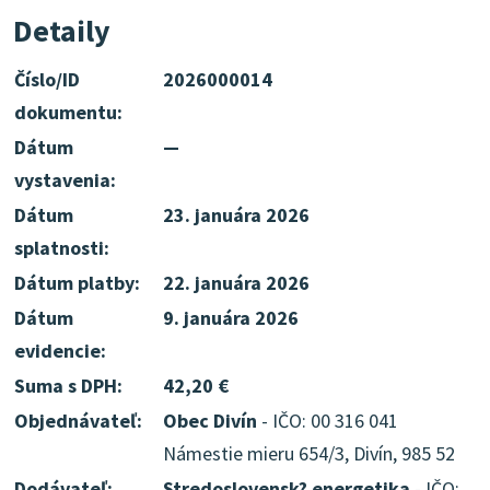
Detaily
Číslo/ID
2026000014
dokumentu:
Dátum
—
vystavenia:
Dátum
23. januára 2026
splatnosti:
Dátum platby:
22. januára 2026
Dátum
9. januára 2026
evidencie:
Suma s DPH:
42,20 €
Objednávateľ:
Obec Divín
- IČO: 00 316 041
Námestie mieru 654/3, Divín, 985 52
Dodávateľ:
Stredoslovensk? energetika
- IČO: