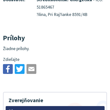
51865467
?ilina, Pri Raj?ianke 8591/4B
Prílohy
Žiadne prílohy.
Zdieľajte
Zverejňovanie