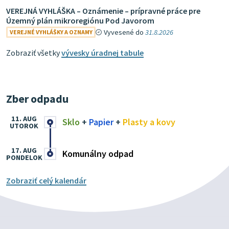
VEREJNÁ VYHLÁŠKA – Oznámenie – prípravné práce pre
Územný plán mikroregiónu Pod Javorom
Vyvesené do
31.8.2026
VEREJNÉ VYHLÁŠKY A OZNAMY
Zobraziť všetky
vývesky úradnej tabule
Zber odpadu
11. AUG
Sklo
+
Papier
+
Plasty a kovy
UTOROK
17. AUG
Komunálny odpad
PONDELOK
Zobraziť celý kalendár