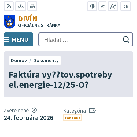
Preskočiť
EN
na
Swit
RSS
Mapa
Tlačiť
Zvýšiť
Zmenšiť
Zväčšiť
DIVÍN
lang
kontrast
veľkosť
veľkosť
obsah
OFICIÁLNE STRÁNKY
to
písma
písma
Engli
MENU
PREPNÚŤ
Hľadať:
Odo
vyh
for
Domov
Dokumenty
Faktúra vy??tov.spotreby
el.energie-12/25-O?
Zverejnené
Kategória
24. februára 2026
FAKTÚRY