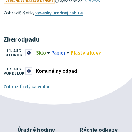
Vyvesené do
31.8.2026
VEREJNÉ VYHLÁŠKY A OZNAMY
Zobraziť všetky
vývesky úradnej tabule
Zber odpadu
11. AUG
Sklo
+
Papier
+
Plasty a kovy
UTOROK
17. AUG
Komunálny odpad
PONDELOK
Zobraziť celý kalendár
Úradné hodiny
Rýchle odkazy