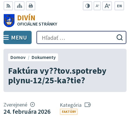
Preskočiť
EN
na
Swit
RSS
Mapa
Tlačiť
Zvýšiť
Zmenšiť
Zväčšiť
DIVÍN
lang
kontrast
veľkosť
veľkosť
obsah
OFICIÁLNE STRÁNKY
to
písma
písma
Engli
MENU
PREPNÚŤ
Hľadať:
Odo
vyh
for
Domov
Dokumenty
Faktúra vy??tov.spotreby
plynu-12/25-ka?tie?
Zverejnené
Kategória
24. februára 2026
FAKTÚRY