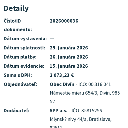
Detaily
Číslo/ID
2026000036
dokumentu:
Dátum vystavenia:
—
Dátum splatnosti:
29. januára 2026
Dátum platby:
26. januára 2026
Dátum evidencie:
15. januára 2026
Suma s DPH:
2 073,23 €
Objednávateľ:
Obec Divín
- IČO: 00 316 041
Námestie mieru 654/3, Divín, 985
52
Dodávateľ:
SPP a.s.
- IČO: 35815256
Mlynsk? nivy 44/a, Bratislava,
82511